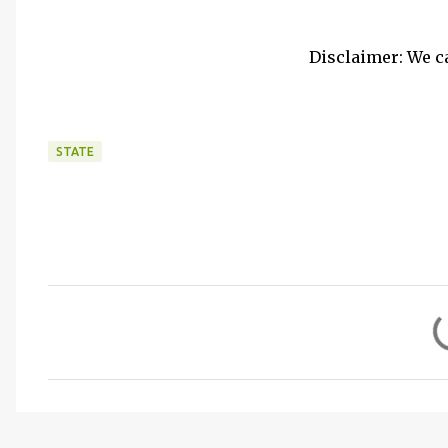
Disclaimer: We c
STATE
C
o
m
m
e