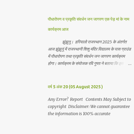
जानकारी देते हुवे देवकीनंदन बंका ने बताया कि हर वर्ष की
भांति इस वर्ष भी सपरिवारजन सहित शिव रुद्राभिषेक का
अनुष्ठान किया गया व भगवान से सर्वजन की मंगल कामना की
पौधारोपण व प्रकृति संवर्धन जन जागरण एक पेड़ मां के नाम
गई। इस मौके पर परिवार के रमाकांत, चुन्नीलाल, श्रीकिशन,
कार्यक्रम आज
चंद्रकांत, रविकांत, उज्वल, गजानंद, गणेश, सफल, शिवम्,
भाविक, लाडो, मीना, रेनू, निर्मला, दीक्षा, मनीषा आदि सभी
झुंझुनू। हरियालो राजस्थान 2025 के अंतर्गत
परिवार जन उपस्थित रहे। Contents May Subject to
आज झुंझुनूं में राजस्थानी शिशु मंदिर विद्यालय के पास ग्राउंड
copyright Disclaimer: We cannot guarantee
में पौधारोपण तथा प्रकृति संवर्धन जन जागरण कार्यक्रम
the information is 100% accurate
होगा। कार्यक्रम के संयोजक रवि गुप्ता ने बताया कि इस
कार्यक्रम में पांच सौ पौधो का पौधारोपण तथा ग्यारह सौ
पौधो का वितरण किया जावेगा। इस कार्यक्रम के दौरान मुख्य
अतिथि के रूप में बाबा बालक नाथ विधायक अलवर, राजेंद्र
वर्ष 5 अंक 20 (05 August 2025 )
भाम्बू विधायक झुंझुनू, जिला अध्यक्ष हर्षिनी कुलहरी, वन एवं
पर्यावरण अभियान के जिला संयोजक पवन मावडिया उपस्थित
Any Error? Report Contents May Subject to
रहेंगे। Contents May Subject to copyright
copyright Disclaimer: We cannot guarantee
Disclaimer: We cannot guarantee the
the information is 100% accurate
information is 100% accurate