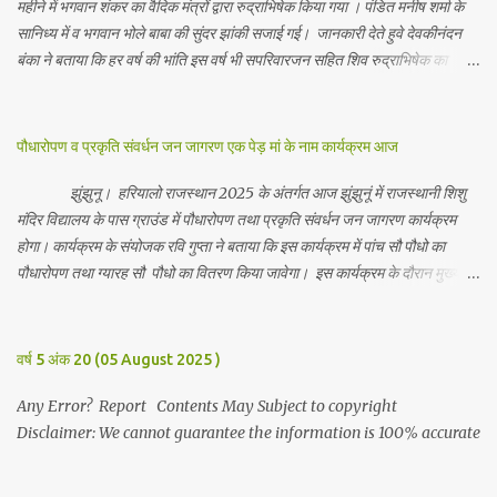
महीने में भगवान शंकर का वैदिक मंत्रों द्वारा रुद्राभिषेक किया गया । पंडित मनीष शर्मा के
सानिध्य में व भगवान भोले बाबा की सुंदर झांकी सजाई गई। जानकारी देते हुवे देवकीनंदन
बंका ने बताया कि हर वर्ष की भांति इस वर्ष भी सपरिवारजन सहित शिव रुद्राभिषेक का
अनुष्ठान किया गया व भगवान से सर्वजन की मंगल कामना की गई। इस मौके पर परिवार के
रमाकांत, चुन्नीलाल, श्रीकिशन, चंद्रकांत, रविकांत, उज्वल, गजानंद, गणेश, सफल, शिवम्,
भाविक, लाडो, मीना, रेनू, निर्मला, दीक्षा, मनीषा आदि सभी परिवार जन उपस्थित रहे।
पौधारोपण व प्रकृति संवर्धन जन जागरण एक पेड़ मां के नाम कार्यक्रम आज
Contents May Subject to copyright Disclaimer: We cannot
guarantee the information is 100% accurate
झुंझुनू। हरियालो राजस्थान 2025 के अंतर्गत आज झुंझुनूं में राजस्थानी शिशु
मंदिर विद्यालय के पास ग्राउंड में पौधारोपण तथा प्रकृति संवर्धन जन जागरण कार्यक्रम
होगा। कार्यक्रम के संयोजक रवि गुप्ता ने बताया कि इस कार्यक्रम में पांच सौ पौधो का
पौधारोपण तथा ग्यारह सौ पौधो का वितरण किया जावेगा। इस कार्यक्रम के दौरान मुख्य
अतिथि के रूप में बाबा बालक नाथ विधायक अलवर, राजेंद्र भाम्बू विधायक झुंझुनू, जिला
अध्यक्ष हर्षिनी कुलहरी, वन एवं पर्यावरण अभियान के जिला संयोजक पवन मावडिया
उपस्थित रहेंगे। Contents May Subject to copyright Disclaimer: We
वर्ष 5 अंक 20 (05 August 2025 )
cannot guarantee the information is 100% accurate
Any Error? Report Contents May Subject to copyright
Disclaimer: We cannot guarantee the information is 100% accurate