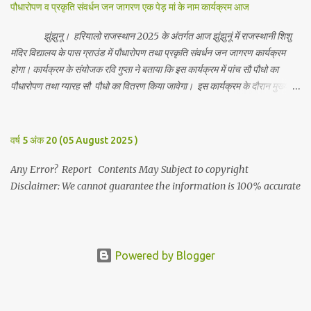
भाविक, लाडो, मीना, रेनू, निर्मला, दीक्षा, मनीषा आदि सभी परिवार जन उपस्थित रहे।
पौधारोपण व प्रकृति संवर्धन जन जागरण एक पेड़ मां के नाम कार्यक्रम आज
Contents May Subject to copyright Disclaimer: We cannot
guarantee the information is 100% accurate
झुंझुनू। हरियालो राजस्थान 2025 के अंतर्गत आज झुंझुनूं में राजस्थानी शिशु
मंदिर विद्यालय के पास ग्राउंड में पौधारोपण तथा प्रकृति संवर्धन जन जागरण कार्यक्रम
होगा। कार्यक्रम के संयोजक रवि गुप्ता ने बताया कि इस कार्यक्रम में पांच सौ पौधो का
पौधारोपण तथा ग्यारह सौ पौधो का वितरण किया जावेगा। इस कार्यक्रम के दौरान मुख्य
अतिथि के रूप में बाबा बालक नाथ विधायक अलवर, राजेंद्र भाम्बू विधायक झुंझुनू, जिला
अध्यक्ष हर्षिनी कुलहरी, वन एवं पर्यावरण अभियान के जिला संयोजक पवन मावडिया
उपस्थित रहेंगे। Contents May Subject to copyright Disclaimer: We
वर्ष 5 अंक 20 (05 August 2025 )
cannot guarantee the information is 100% accurate
Any Error? Report Contents May Subject to copyright
Disclaimer: We cannot guarantee the information is 100% accurate
Powered by Blogger