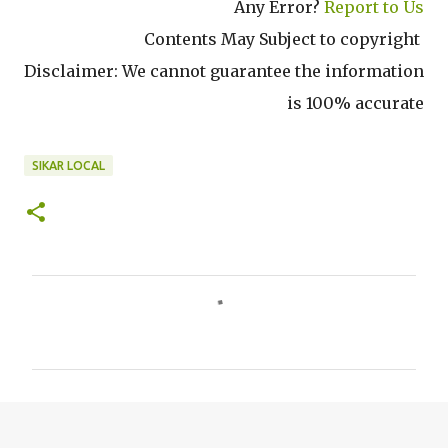
Any Error?
Report to Us
Contents May Subject to copyright
Disclaimer: We cannot guarantee the information
is 100% accurate
SIKAR LOCAL
C
o
m
m
e
n