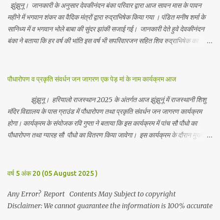
झुंझुनू। जानकारी के अनुसार देवकीनंदन बंका परिवार द्वारा आज सावन मास के पावन
महीने में भगवान शंकर का वैदिक मंत्रों द्वारा रुद्राभिषेक किया गया । पंडित मनीष शर्मा के
सानिध्य में व भगवान भोले बाबा की सुंदर झांकी सजाई गई। जानकारी देते हुवे देवकीनंदन
बंका ने बताया कि हर वर्ष की भांति इस वर्ष भी सपरिवारजन सहित शिव रुद्राभिषेक का
अनुष्ठान किया गया व भगवान से सर्वजन की मंगल कामना की गई। इस मौके पर परिवार के
रमाकांत, चुन्नीलाल, श्रीकिशन, चंद्रकांत, रविकांत, उज्वल, गजानंद, गणेश, सफल, शिवम्,
भाविक, लाडो, मीना, रेनू, निर्मला, दीक्षा, मनीषा आदि सभी परिवार जन उपस्थित रहे।
पौधारोपण व प्रकृति संवर्धन जन जागरण एक पेड़ मां के नाम कार्यक्रम आज
Contents May Subject to copyright Disclaimer: We cannot
guarantee the information is 100% accurate
झुंझुनू। हरियालो राजस्थान 2025 के अंतर्गत आज झुंझुनूं में राजस्थानी शिशु
मंदिर विद्यालय के पास ग्राउंड में पौधारोपण तथा प्रकृति संवर्धन जन जागरण कार्यक्रम
होगा। कार्यक्रम के संयोजक रवि गुप्ता ने बताया कि इस कार्यक्रम में पांच सौ पौधो का
पौधारोपण तथा ग्यारह सौ पौधो का वितरण किया जावेगा। इस कार्यक्रम के दौरान मुख्य
अतिथि के रूप में बाबा बालक नाथ विधायक अलवर, राजेंद्र भाम्बू विधायक झुंझुनू, जिला
अध्यक्ष हर्षिनी कुलहरी, वन एवं पर्यावरण अभियान के जिला संयोजक पवन मावडिया
उपस्थित रहेंगे। Contents May Subject to copyright Disclaimer: We
वर्ष 5 अंक 20 (05 August 2025 )
cannot guarantee the information is 100% accurate
Any Error? Report Contents May Subject to copyright
Disclaimer: We cannot guarantee the information is 100% accurate