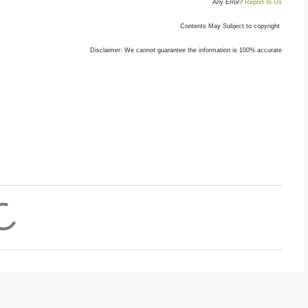
Any Error?
Report to Us
Contents May Subject to copyright
Disclaimer: We cannot guarantee the information is 100% accurate