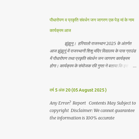
जानकारी देते हुवे देवकीनंदन बंका ने बताया कि हर वर्ष की
भांति इस वर्ष भी सपरिवारजन सहित शिव रुद्राभिषेक का
अनुष्ठान किया गया व भगवान से सर्वजन की मंगल कामना की
पौधारोपण व प्रकृति संवर्धन जन जागरण एक पेड़ मां के नाम
गई। इस मौके पर परिवार के रमाकांत, चुन्नीलाल, श्रीकिशन,
कार्यक्रम आज
चंद्रकांत, रविकांत, उज्वल, गजानंद, गणेश, सफल, शिवम्,
भाविक, लाडो, मीना, रेनू, निर्मला, दीक्षा, मनीषा आदि सभी
झुंझुनू। हरियालो राजस्थान 2025 के अंतर्गत
परिवार जन उपस्थित रहे। Contents May Subject to
आज झुंझुनूं में राजस्थानी शिशु मंदिर विद्यालय के पास ग्राउंड
copyright Disclaimer: We cannot guarantee
में पौधारोपण तथा प्रकृति संवर्धन जन जागरण कार्यक्रम
the information is 100% accurate
होगा। कार्यक्रम के संयोजक रवि गुप्ता ने बताया कि इस
कार्यक्रम में पांच सौ पौधो का पौधारोपण तथा ग्यारह सौ
पौधो का वितरण किया जावेगा। इस कार्यक्रम के दौरान मुख्य
अतिथि के रूप में बाबा बालक नाथ विधायक अलवर, राजेंद्र
वर्ष 5 अंक 20 (05 August 2025 )
भाम्बू विधायक झुंझुनू, जिला अध्यक्ष हर्षिनी कुलहरी, वन एवं
पर्यावरण अभियान के जिला संयोजक पवन मावडिया उपस्थित
Any Error? Report Contents May Subject to
रहेंगे। Contents May Subject to copyright
copyright Disclaimer: We cannot guarantee
Disclaimer: We cannot guarantee the
the information is 100% accurate
information is 100% accurate