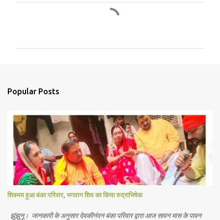
C
o
m
m
e
n
Popular Posts
t
s
शिवमय हुआ बंका परिवार, भगवान शिव का किया रुद्राभिषेक
झुंझुनू। जानकारी के अनुसार देवकीनंदन बंका परिवार द्वारा आज सावन मास के पावन