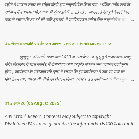
महीने में भगवान शंकर का वैदिक मंत्रों द्वारा रुद्राभिषेक किया गया । पंडित मनीष शर्मा के
सानिध्य में व भगवान भोले बाबा की सुंदर झांकी सजाई गई। जानकारी देते हुवे देवकीनंदन
बंका ने बताया कि हर वर्ष की भांति इस वर्ष भी सपरिवारजन सहित शिव रुद्राभिषेक का
अनुष्ठान किया गया व भगवान से सर्वजन की मंगल कामना की गई। इस मौके पर परिवार के
रमाकांत, चुन्नीलाल, श्रीकिशन, चंद्रकांत, रविकांत, उज्वल, गजानंद, गणेश, सफल, शिवम्,
भाविक, लाडो, मीना, रेनू, निर्मला, दीक्षा, मनीषा आदि सभी परिवार जन उपस्थित रहे।
पौधारोपण व प्रकृति संवर्धन जन जागरण एक पेड़ मां के नाम कार्यक्रम आज
Contents May Subject to copyright Disclaimer: We cannot
guarantee the information is 100% accurate
झुंझुनू। हरियालो राजस्थान 2025 के अंतर्गत आज झुंझुनूं में राजस्थानी शिशु
मंदिर विद्यालय के पास ग्राउंड में पौधारोपण तथा प्रकृति संवर्धन जन जागरण कार्यक्रम
होगा। कार्यक्रम के संयोजक रवि गुप्ता ने बताया कि इस कार्यक्रम में पांच सौ पौधो का
पौधारोपण तथा ग्यारह सौ पौधो का वितरण किया जावेगा। इस कार्यक्रम के दौरान मुख्य
अतिथि के रूप में बाबा बालक नाथ विधायक अलवर, राजेंद्र भाम्बू विधायक झुंझुनू, जिला
अध्यक्ष हर्षिनी कुलहरी, वन एवं पर्यावरण अभियान के जिला संयोजक पवन मावडिया
उपस्थित रहेंगे। Contents May Subject to copyright Disclaimer: We
वर्ष 5 अंक 20 (05 August 2025 )
cannot guarantee the information is 100% accurate
Any Error? Report Contents May Subject to copyright
Disclaimer: We cannot guarantee the information is 100% accurate