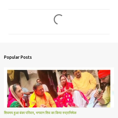
C
o
m
m
e
n
Popular Posts
t
s
शिवमय हुआ बंका परिवार, भगवान शिव का किया रुद्राभिषेक