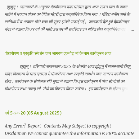
झुंझुनू। जानकारी के अनुसार देवकीनंदन बंका परिवार द्वारा आज सावन मास के पावन
महीने में भगवान शंकर का वैदिक मंत्रों द्वारा रुद्राभिषेक किया गया । पंडित मनीष शर्मा के
सानिध्य में व भगवान भोले बाबा की सुंदर झांकी सजाई गई। जानकारी देते हुवे देवकीनंदन
बंका ने बताया कि हर वर्ष की भांति इस वर्ष भी सपरिवारजन सहित शिव रुद्राभिषेक का
अनुष्ठान किया गया व भगवान से सर्वजन की मंगल कामना की गई। इस मौके पर परिवार के
रमाकांत, चुन्नीलाल, श्रीकिशन, चंद्रकांत, रविकांत, उज्वल, गजानंद, गणेश, सफल, शिवम्,
भाविक, लाडो, मीना, रेनू, निर्मला, दीक्षा, मनीषा आदि सभी परिवार जन उपस्थित रहे।
पौधारोपण व प्रकृति संवर्धन जन जागरण एक पेड़ मां के नाम कार्यक्रम आज
Contents May Subject to copyright Disclaimer: We cannot
guarantee the information is 100% accurate
झुंझुनू। हरियालो राजस्थान 2025 के अंतर्गत आज झुंझुनूं में राजस्थानी शिशु
मंदिर विद्यालय के पास ग्राउंड में पौधारोपण तथा प्रकृति संवर्धन जन जागरण कार्यक्रम
होगा। कार्यक्रम के संयोजक रवि गुप्ता ने बताया कि इस कार्यक्रम में पांच सौ पौधो का
पौधारोपण तथा ग्यारह सौ पौधो का वितरण किया जावेगा। इस कार्यक्रम के दौरान मुख्य
अतिथि के रूप में बाबा बालक नाथ विधायक अलवर, राजेंद्र भाम्बू विधायक झुंझुनू, जिला
अध्यक्ष हर्षिनी कुलहरी, वन एवं पर्यावरण अभियान के जिला संयोजक पवन मावडिया
उपस्थित रहेंगे। Contents May Subject to copyright Disclaimer: We
वर्ष 5 अंक 20 (05 August 2025 )
cannot guarantee the information is 100% accurate
Any Error? Report Contents May Subject to copyright
Disclaimer: We cannot guarantee the information is 100% accurate