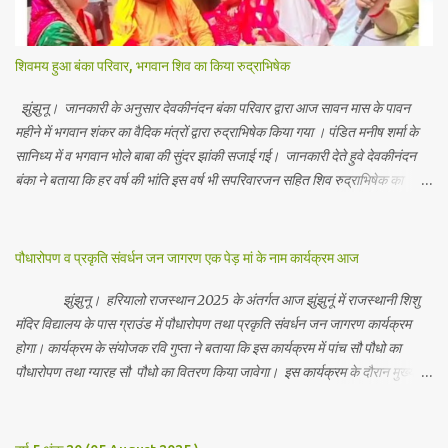
शिवमय हुआ बंका परिवार, भगवान शिव का किया रुद्राभिषेक
झुंझुनू। जानकारी के अनुसार देवकीनंदन बंका परिवार द्वारा आज सावन मास के पावन
महीने में भगवान शंकर का वैदिक मंत्रों द्वारा रुद्राभिषेक किया गया । पंडित मनीष शर्मा के
सानिध्य में व भगवान भोले बाबा की सुंदर झांकी सजाई गई। जानकारी देते हुवे देवकीनंदन
बंका ने बताया कि हर वर्ष की भांति इस वर्ष भी सपरिवारजन सहित शिव रुद्राभिषेक का
अनुष्ठान किया गया व भगवान से सर्वजन की मंगल कामना की गई। इस मौके पर परिवार के
रमाकांत, चुन्नीलाल, श्रीकिशन, चंद्रकांत, रविकांत, उज्वल, गजानंद, गणेश, सफल, शिवम्,
भाविक, लाडो, मीना, रेनू, निर्मला, दीक्षा, मनीषा आदि सभी परिवार जन उपस्थित रहे।
पौधारोपण व प्रकृति संवर्धन जन जागरण एक पेड़ मां के नाम कार्यक्रम आज
Contents May Subject to copyright Disclaimer: We cannot
guarantee the information is 100% accurate
झुंझुनू। हरियालो राजस्थान 2025 के अंतर्गत आज झुंझुनूं में राजस्थानी शिशु
मंदिर विद्यालय के पास ग्राउंड में पौधारोपण तथा प्रकृति संवर्धन जन जागरण कार्यक्रम
होगा। कार्यक्रम के संयोजक रवि गुप्ता ने बताया कि इस कार्यक्रम में पांच सौ पौधो का
पौधारोपण तथा ग्यारह सौ पौधो का वितरण किया जावेगा। इस कार्यक्रम के दौरान मुख्य
अतिथि के रूप में बाबा बालक नाथ विधायक अलवर, राजेंद्र भाम्बू विधायक झुंझुनू, जिला
अध्यक्ष हर्षिनी कुलहरी, वन एवं पर्यावरण अभियान के जिला संयोजक पवन मावडिया
उपस्थित रहेंगे। Contents May Subject to copyright Disclaimer: We