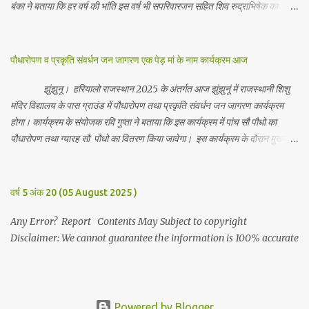
बंका ने बताया कि हर वर्ष की भांति इस वर्ष भी सपरिवारजन सहित शिव रुद्राभिषेक का
अनुष्ठान किया गया व भगवान से सर्वजन की मंगल कामना की गई। इस मौके पर परिवार के
रमाकांत, चुन्नीलाल, श्रीकिशन, चंद्रकांत, रविकांत, उज्वल, गजानंद, गणेश, सफल, शिवम्,
भाविक, लाडो, मीना, रेनू, निर्मला, दीक्षा, मनीषा आदि सभी परिवार जन उपस्थित रहे।
पौधारोपण व प्रकृति संवर्धन जन जागरण एक पेड़ मां के नाम कार्यक्रम आज
Contents May Subject to copyright Disclaimer: We cannot
guarantee the information is 100% accurate
झुंझुनू। हरियालो राजस्थान 2025 के अंतर्गत आज झुंझुनूं में राजस्थानी शिशु
मंदिर विद्यालय के पास ग्राउंड में पौधारोपण तथा प्रकृति संवर्धन जन जागरण कार्यक्रम
होगा। कार्यक्रम के संयोजक रवि गुप्ता ने बताया कि इस कार्यक्रम में पांच सौ पौधो का
पौधारोपण तथा ग्यारह सौ पौधो का वितरण किया जावेगा। इस कार्यक्रम के दौरान मुख्य
अतिथि के रूप में बाबा बालक नाथ विधायक अलवर, राजेंद्र भाम्बू विधायक झुंझुनू, जिला
अध्यक्ष हर्षिनी कुलहरी, वन एवं पर्यावरण अभियान के जिला संयोजक पवन मावडिया
उपस्थित रहेंगे। Contents May Subject to copyright Disclaimer: We
वर्ष 5 अंक 20 (05 August 2025 )
cannot guarantee the information is 100% accurate
Any Error? Report Contents May Subject to copyright
Disclaimer: We cannot guarantee the information is 100% accurate
Powered by Blogger