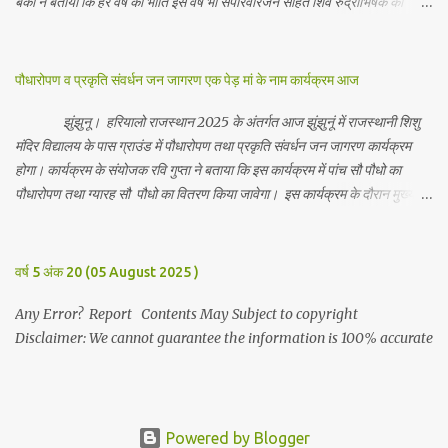
बंका ने बताया कि हर वर्ष की भांति इस वर्ष भी सपरिवारजन सहित शिव रुद्राभिषेक का
अनुष्ठान किया गया व भगवान से सर्वजन की मंगल कामना की गई। इस मौके पर परिवार के
रमाकांत, चुन्नीलाल, श्रीकिशन, चंद्रकांत, रविकांत, उज्वल, गजानंद, गणेश, सफल, शिवम्,
भाविक, लाडो, मीना, रेनू, निर्मला, दीक्षा, मनीषा आदि सभी परिवार जन उपस्थित रहे।
पौधारोपण व प्रकृति संवर्धन जन जागरण एक पेड़ मां के नाम कार्यक्रम आज
Contents May Subject to copyright Disclaimer: We cannot
guarantee the information is 100% accurate
झुंझुनू। हरियालो राजस्थान 2025 के अंतर्गत आज झुंझुनूं में राजस्थानी शिशु
मंदिर विद्यालय के पास ग्राउंड में पौधारोपण तथा प्रकृति संवर्धन जन जागरण कार्यक्रम
होगा। कार्यक्रम के संयोजक रवि गुप्ता ने बताया कि इस कार्यक्रम में पांच सौ पौधो का
पौधारोपण तथा ग्यारह सौ पौधो का वितरण किया जावेगा। इस कार्यक्रम के दौरान मुख्य
अतिथि के रूप में बाबा बालक नाथ विधायक अलवर, राजेंद्र भाम्बू विधायक झुंझुनू, जिला
अध्यक्ष हर्षिनी कुलहरी, वन एवं पर्यावरण अभियान के जिला संयोजक पवन मावडिया
उपस्थित रहेंगे। Contents May Subject to copyright Disclaimer: We
वर्ष 5 अंक 20 (05 August 2025 )
cannot guarantee the information is 100% accurate
Any Error? Report Contents May Subject to copyright
Disclaimer: We cannot guarantee the information is 100% accurate
Powered by Blogger