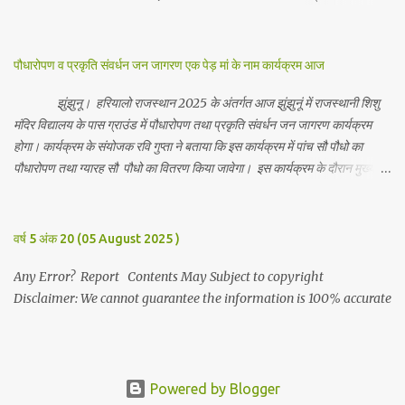
अनुष्ठान किया गया व भगवान से सर्वजन की मंगल कामना की गई। इस मौके पर परिवार के
रमाकांत, चुन्नीलाल, श्रीकिशन, चंद्रकांत, रविकांत, उज्वल, गजानंद, गणेश, सफल, शिवम्,
भाविक, लाडो, मीना, रेनू, निर्मला, दीक्षा, मनीषा आदि सभी परिवार जन उपस्थित रहे।
पौधारोपण व प्रकृति संवर्धन जन जागरण एक पेड़ मां के नाम कार्यक्रम आज
Contents May Subject to copyright Disclaimer: We cannot
guarantee the information is 100% accurate
झुंझुनू। हरियालो राजस्थान 2025 के अंतर्गत आज झुंझुनूं में राजस्थानी शिशु
मंदिर विद्यालय के पास ग्राउंड में पौधारोपण तथा प्रकृति संवर्धन जन जागरण कार्यक्रम
होगा। कार्यक्रम के संयोजक रवि गुप्ता ने बताया कि इस कार्यक्रम में पांच सौ पौधो का
पौधारोपण तथा ग्यारह सौ पौधो का वितरण किया जावेगा। इस कार्यक्रम के दौरान मुख्य
अतिथि के रूप में बाबा बालक नाथ विधायक अलवर, राजेंद्र भाम्बू विधायक झुंझुनू, जिला
अध्यक्ष हर्षिनी कुलहरी, वन एवं पर्यावरण अभियान के जिला संयोजक पवन मावडिया
उपस्थित रहेंगे। Contents May Subject to copyright Disclaimer: We
वर्ष 5 अंक 20 (05 August 2025 )
cannot guarantee the information is 100% accurate
Any Error? Report Contents May Subject to copyright
Disclaimer: We cannot guarantee the information is 100% accurate
Powered by Blogger