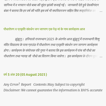
सानिध्य में व भगवान भोले बाबा की सुंदर झांकी सजाई गई। जानकारी देते हुवे देवकीनंदन
बंका ने बताया कि हर वर्ष की भांति इस वर्ष भी सपरिवारजन सहित शिव रुद्राभिषेक का
अनुष्ठान किया गया व भगवान से सर्वजन की मंगल कामना की गई। इस मौके पर परिवार के
रमाकांत, चुन्नीलाल, श्रीकिशन, चंद्रकांत, रविकांत, उज्वल, गजानंद, गणेश, सफल, शिवम्,
भाविक, लाडो, मीना, रेनू, निर्मला, दीक्षा, मनीषा आदि सभी परिवार जन उपस्थित रहे।
पौधारोपण व प्रकृति संवर्धन जन जागरण एक पेड़ मां के नाम कार्यक्रम आज
Contents May Subject to copyright Disclaimer: We cannot
guarantee the information is 100% accurate
झुंझुनू। हरियालो राजस्थान 2025 के अंतर्गत आज झुंझुनूं में राजस्थानी शिशु
मंदिर विद्यालय के पास ग्राउंड में पौधारोपण तथा प्रकृति संवर्धन जन जागरण कार्यक्रम
होगा। कार्यक्रम के संयोजक रवि गुप्ता ने बताया कि इस कार्यक्रम में पांच सौ पौधो का
पौधारोपण तथा ग्यारह सौ पौधो का वितरण किया जावेगा। इस कार्यक्रम के दौरान मुख्य
अतिथि के रूप में बाबा बालक नाथ विधायक अलवर, राजेंद्र भाम्बू विधायक झुंझुनू, जिला
अध्यक्ष हर्षिनी कुलहरी, वन एवं पर्यावरण अभियान के जिला संयोजक पवन मावडिया
उपस्थित रहेंगे। Contents May Subject to copyright Disclaimer: We
वर्ष 5 अंक 20 (05 August 2025 )
cannot guarantee the information is 100% accurate
Any Error? Report Contents May Subject to copyright
Disclaimer: We cannot guarantee the information is 100% accurate