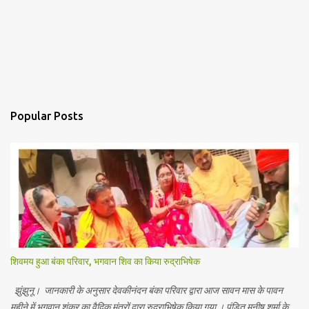
Popular Posts
शिवमय हुआ बंका परिवार, भगवान शिव का किया रुद्राभिषेक
झुंझुनू। जानकारी के अनुसार देवकीनंदन बंका परिवार द्वारा आज सावन मास के पावन
महीने में भगवान शंकर का वैदिक मंत्रों द्वारा रुद्राभिषेक किया गया । पंडित मनीष शर्मा के