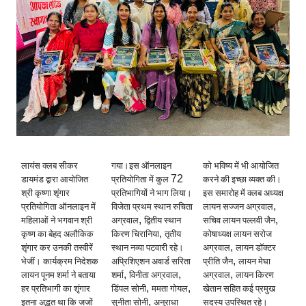
लायंस क्लब सीकर
गया।इस ऑनलाइन
को भविष्य में भी आयोजित
72
डायमंड द्वारा आयोजित
प्रतियोगिता में कुल
करने की इच्छा व्यक्त की।
श्री कृष्णा शृंगार
प्रतिभागियों ने भाग लिया।
इस समारोह में क्लब अध्यक्ष
,
प्रतियोगिता ऑनलाइन में
विजेता प्रथम स्थान रुचिता
लायन सज्जन अग्रवाल
,
,
महिलाओं ने भगवान श्री
अग्रवाल
द्वितीय स्थान
सचिव लायन पल्लवी जैन
,
कृष्ण का बेहद अलौकिक
किरण चिरानिया
तृतीय
कोषाध्यक्ष लायन सरोज
,
शृंगार कर उनकी तस्वीरें
स्थान नव्या पटवारी रहे।
अग्रवाल
लायन डॉक्टर
,
भेजीं। कार्यक्रम निदेशक
अप्रिशिएशन अवार्ड सरिता
प्रीति जैन
लायन मेघा
,
,
,
लायन पूनम शर्मा ने बताया
शर्मा
विनीता अग्रवाल
अग्रवाल
लायन किरण
,
,
हर प्रतिभागी का शृंगार
डिंपल सोनी
ममता गोयल
खेतान सहित कई प्रमुख
,
इतना अद्भुत था कि जजों
सुनीता सोनी
अनुराधा
सदस्य उपस्थित रहे।