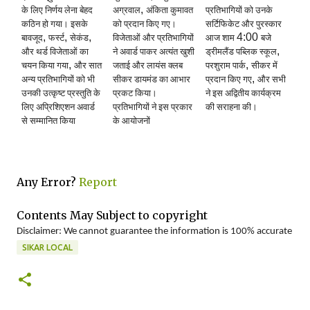
,
के लिए निर्णय लेना बेहद
अग्रवाल
अंकिता कुमावत
प्रतिभागियों को उनके
कठिन हो गया। इसके
को प्रदान किए गए।
सर्टिफिकेट और पुरस्कार
,
,
,
4:00
बावजूद
फर्स्ट
सेकंड
विजेताओं और प्रतिभागियों
आज शाम
बजे
,
और थर्ड विजेताओं का
ने अवार्ड पाकर अत्यंत खुशी
ड्रीमलैंड पब्लिक स्कूल
,
,
चयन किया गया
और सात
जताई और लायंस क्लब
परशुराम पार्क
सीकर में
,
अन्य प्रतिभागियों को भी
सीकर डायमंड का आभार
प्रदान किए गए
और सभी
उनकी उत्कृष्ट प्रस्तुति के
प्रकट किया।
ने इस अद्वितीय कार्यक्रम
लिए अप्रिशिएशन अवार्ड
प्रतिभागियों ने इस प्रकार
की सराहना की।
से सम्मानित किया
के आयोजनों
Any Error?
Report
Contents May Subject to copyright
Disclaimer: We cannot guarantee the information is 100% accurate
SIKAR LOCAL