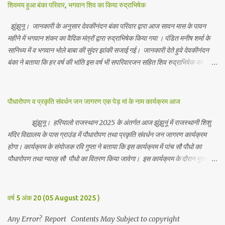
शिवमय हुआ बंका परिवार, भगवान शिव का किया रुद्राभिषेक
झुंझुनू। जानकारी के अनुसार देवकीनंदन बंका परिवार द्वारा आज सावन मास के पावन
महीने में भगवान शंकर का वैदिक मंत्रों द्वारा रुद्राभिषेक किया गया । पंडित मनीष शर्मा के
सानिध्य में व भगवान भोले बाबा की सुंदर झांकी सजाई गई। जानकारी देते हुवे देवकीनंदन
बंका ने बताया कि हर वर्ष की भांति इस वर्ष भी सपरिवारजन सहित शिव रुद्राभिषेक का
अनुष्ठान किया गया व भगवान से सर्वजन की मंगल कामना की गई। इस मौके पर परिवार के
रमाकांत, चुन्नीलाल, श्रीकिशन, चंद्रकांत, रविकांत, उज्वल, गजानंद, गणेश, सफल, शिवम्,
भाविक, लाडो, मीना, रेनू, निर्मला, दीक्षा, मनीषा आदि सभी परिवार जन उपस्थित रहे।
पौधारोपण व प्रकृति संवर्धन जन जागरण एक पेड़ मां के नाम कार्यक्रम आज
Contents May Subject to copyright Disclaimer: We cannot
guarantee the information is 100% accurate
झुंझुनू। हरियालो राजस्थान 2025 के अंतर्गत आज झुंझुनूं में राजस्थानी शिशु
मंदिर विद्यालय के पास ग्राउंड में पौधारोपण तथा प्रकृति संवर्धन जन जागरण कार्यक्रम
होगा। कार्यक्रम के संयोजक रवि गुप्ता ने बताया कि इस कार्यक्रम में पांच सौ पौधो का
पौधारोपण तथा ग्यारह सौ पौधो का वितरण किया जावेगा। इस कार्यक्रम के दौरान मुख्य
अतिथि के रूप में बाबा बालक नाथ विधायक अलवर, राजेंद्र भाम्बू विधायक झुंझुनू, जिला
अध्यक्ष हर्षिनी कुलहरी, वन एवं पर्यावरण अभियान के जिला संयोजक पवन मावडिया
उपस्थित रहेंगे। Contents May Subject to copyright Disclaimer: We
वर्ष 5 अंक 20 (05 August 2025 )
cannot guarantee the information is 100% accurate
Any Error? Report Contents May Subject to copyright