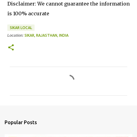
Disclaimer: We cannot guarantee the information
is 100% accurate
SIKAR LOCAL
Location:
SIKAR, RAJASTHAN, INDIA
C
o
m
m
e
n
Popular Posts
t
s