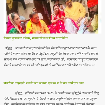
शिवमय हुआ बंका परिवार, भगवान शिव का किया रुद्राभिषेक
झुंझुनू। जानकारी के अनुसार देवकीनंदन बंका परिवार द्वारा आज सावन मास के पावन
महीने में भगवान शंकर का वैदिक मंत्रों द्वारा रुद्राभिषेक किया गया । पंडित मनीष शर्मा के
सानिध्य में व भगवान भोले बाबा की सुंदर झांकी सजाई गई। जानकारी देते हुवे देवकीनंदन
बंका ने बताया कि हर वर्ष की भांति इस वर्ष भी सपरिवारजन सहित शिव रुद्राभिषेक का
अनुष्ठान किया गया व भगवान से सर्वजन की मंगल कामना की गई। इस मौके पर परिवार के
रमाकांत, चुन्नीलाल, श्रीकिशन, चंद्रकांत, रविकांत, उज्वल, गजानंद, गणेश, सफल, शिवम्,
भाविक, लाडो, मीना, रेनू, निर्मला, दीक्षा, मनीषा आदि सभी परिवार जन उपस्थित रहे।
पौधारोपण व प्रकृति संवर्धन जन जागरण एक पेड़ मां के नाम कार्यक्रम आज
Contents May Subject to copyright Disclaimer: We cannot
guarantee the information is 100% accurate
झुंझुनू। हरियालो राजस्थान 2025 के अंतर्गत आज झुंझुनूं में राजस्थानी शिशु
मंदिर विद्यालय के पास ग्राउंड में पौधारोपण तथा प्रकृति संवर्धन जन जागरण कार्यक्रम
होगा। कार्यक्रम के संयोजक रवि गुप्ता ने बताया कि इस कार्यक्रम में पांच सौ पौधो का