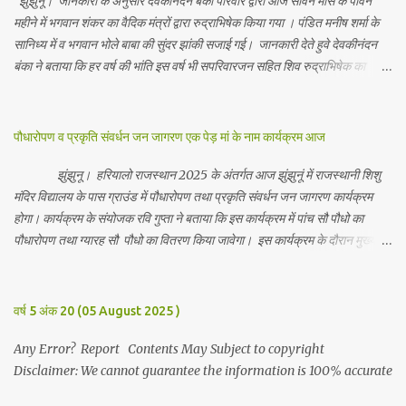
झुंझुनू। जानकारी के अनुसार देवकीनंदन बंका परिवार द्वारा आज सावन मास के पावन
महीने में भगवान शंकर का वैदिक मंत्रों द्वारा रुद्राभिषेक किया गया । पंडित मनीष शर्मा के
सानिध्य में व भगवान भोले बाबा की सुंदर झांकी सजाई गई। जानकारी देते हुवे देवकीनंदन
बंका ने बताया कि हर वर्ष की भांति इस वर्ष भी सपरिवारजन सहित शिव रुद्राभिषेक का
अनुष्ठान किया गया व भगवान से सर्वजन की मंगल कामना की गई। इस मौके पर परिवार के
रमाकांत, चुन्नीलाल, श्रीकिशन, चंद्रकांत, रविकांत, उज्वल, गजानंद, गणेश, सफल, शिवम्,
भाविक, लाडो, मीना, रेनू, निर्मला, दीक्षा, मनीषा आदि सभी परिवार जन उपस्थित रहे।
पौधारोपण व प्रकृति संवर्धन जन जागरण एक पेड़ मां के नाम कार्यक्रम आज
Contents May Subject to copyright Disclaimer: We cannot
guarantee the information is 100% accurate
झुंझुनू। हरियालो राजस्थान 2025 के अंतर्गत आज झुंझुनूं में राजस्थानी शिशु
मंदिर विद्यालय के पास ग्राउंड में पौधारोपण तथा प्रकृति संवर्धन जन जागरण कार्यक्रम
होगा। कार्यक्रम के संयोजक रवि गुप्ता ने बताया कि इस कार्यक्रम में पांच सौ पौधो का
पौधारोपण तथा ग्यारह सौ पौधो का वितरण किया जावेगा। इस कार्यक्रम के दौरान मुख्य
अतिथि के रूप में बाबा बालक नाथ विधायक अलवर, राजेंद्र भाम्बू विधायक झुंझुनू, जिला
अध्यक्ष हर्षिनी कुलहरी, वन एवं पर्यावरण अभियान के जिला संयोजक पवन मावडिया
उपस्थित रहेंगे। Contents May Subject to copyright Disclaimer: We
वर्ष 5 अंक 20 (05 August 2025 )
cannot guarantee the information is 100% accurate
Any Error? Report Contents May Subject to copyright
Disclaimer: We cannot guarantee the information is 100% accurate