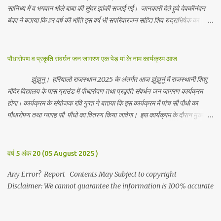
सानिध्य में व भगवान भोले बाबा की सुंदर झांकी सजाई गई। जानकारी देते हुवे देवकीनंदन
बंका ने बताया कि हर वर्ष की भांति इस वर्ष भी सपरिवारजन सहित शिव रुद्राभिषेक का
अनुष्ठान किया गया व भगवान से सर्वजन की मंगल कामना की गई। इस मौके पर परिवार के
रमाकांत, चुन्नीलाल, श्रीकिशन, चंद्रकांत, रविकांत, उज्वल, गजानंद, गणेश, सफल, शिवम्,
भाविक, लाडो, मीना, रेनू, निर्मला, दीक्षा, मनीषा आदि सभी परिवार जन उपस्थित रहे।
पौधारोपण व प्रकृति संवर्धन जन जागरण एक पेड़ मां के नाम कार्यक्रम आज
Contents May Subject to copyright Disclaimer: We cannot
guarantee the information is 100% accurate
झुंझुनू। हरियालो राजस्थान 2025 के अंतर्गत आज झुंझुनूं में राजस्थानी शिशु
मंदिर विद्यालय के पास ग्राउंड में पौधारोपण तथा प्रकृति संवर्धन जन जागरण कार्यक्रम
होगा। कार्यक्रम के संयोजक रवि गुप्ता ने बताया कि इस कार्यक्रम में पांच सौ पौधो का
पौधारोपण तथा ग्यारह सौ पौधो का वितरण किया जावेगा। इस कार्यक्रम के दौरान मुख्य
अतिथि के रूप में बाबा बालक नाथ विधायक अलवर, राजेंद्र भाम्बू विधायक झुंझुनू, जिला
अध्यक्ष हर्षिनी कुलहरी, वन एवं पर्यावरण अभियान के जिला संयोजक पवन मावडिया
उपस्थित रहेंगे। Contents May Subject to copyright Disclaimer: We
वर्ष 5 अंक 20 (05 August 2025 )
cannot guarantee the information is 100% accurate
Any Error? Report Contents May Subject to copyright
Disclaimer: We cannot guarantee the information is 100% accurate