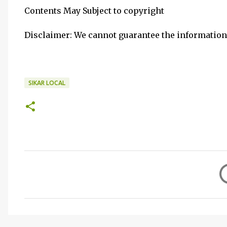
Contents May Subject to copyright
Disclaimer: We cannot guarantee the information
SIKAR LOCAL
C
o
m
m
e