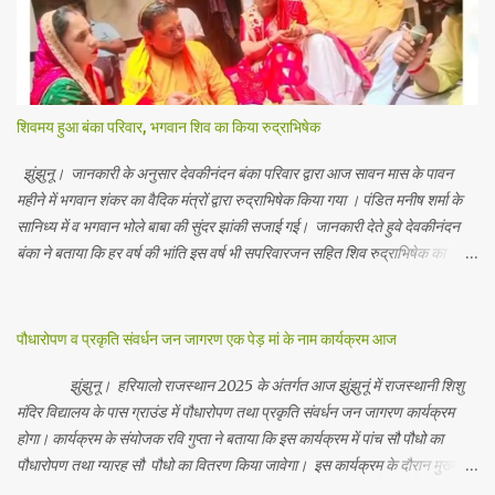
शिवमय हुआ बंका परिवार, भगवान शिव का किया रुद्राभिषेक
झुंझुनू। जानकारी के अनुसार देवकीनंदन बंका परिवार द्वारा आज सावन मास के पावन
महीने में भगवान शंकर का वैदिक मंत्रों द्वारा रुद्राभिषेक किया गया । पंडित मनीष शर्मा के
सानिध्य में व भगवान भोले बाबा की सुंदर झांकी सजाई गई। जानकारी देते हुवे देवकीनंदन
बंका ने बताया कि हर वर्ष की भांति इस वर्ष भी सपरिवारजन सहित शिव रुद्राभिषेक का
अनुष्ठान किया गया व भगवान से सर्वजन की मंगल कामना की गई। इस मौके पर परिवार के
रमाकांत, चुन्नीलाल, श्रीकिशन, चंद्रकांत, रविकांत, उज्वल, गजानंद, गणेश, सफल, शिवम्,
भाविक, लाडो, मीना, रेनू, निर्मला, दीक्षा, मनीषा आदि सभी परिवार जन उपस्थित रहे।
पौधारोपण व प्रकृति संवर्धन जन जागरण एक पेड़ मां के नाम कार्यक्रम आज
Contents May Subject to copyright Disclaimer: We cannot
guarantee the information is 100% accurate
झुंझुनू। हरियालो राजस्थान 2025 के अंतर्गत आज झुंझुनूं में राजस्थानी शिशु
मंदिर विद्यालय के पास ग्राउंड में पौधारोपण तथा प्रकृति संवर्धन जन जागरण कार्यक्रम
होगा। कार्यक्रम के संयोजक रवि गुप्ता ने बताया कि इस कार्यक्रम में पांच सौ पौधो का
पौधारोपण तथा ग्यारह सौ पौधो का वितरण किया जावेगा। इस कार्यक्रम के दौरान मुख्य
अतिथि के रूप में बाबा बालक नाथ विधायक अलवर, राजेंद्र भाम्बू विधायक झुंझुनू, जिला