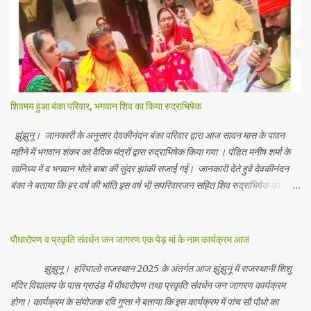
शिवमय हुआ बंका परिवार, भगवान शिव का किया रुद्राभिषेक
झुंझुनू। जानकारी के अनुसार देवकीनंदन बंका परिवार द्वारा आज सावन मास के पावन
महीने में भगवान शंकर का वैदिक मंत्रों द्वारा रुद्राभिषेक किया गया । पंडित मनीष शर्मा के
सानिध्य में व भगवान भोले बाबा की सुंदर झांकी सजाई गई। जानकारी देते हुवे देवकीनंदन
बंका ने बताया कि हर वर्ष की भांति इस वर्ष भी सपरिवारजन सहित शिव रुद्राभिषेक का
अनुष्ठान किया गया व भगवान से सर्वजन की मंगल कामना की गई। इस मौके पर परिवार के
रमाकांत, चुन्नीलाल, श्रीकिशन, चंद्रकांत, रविकांत, उज्वल, गजानंद, गणेश, सफल, शिवम्,
भाविक, लाडो, मीना, रेनू, निर्मला, दीक्षा, मनीषा आदि सभी परिवार जन उपस्थित रहे।
पौधारोपण व प्रकृति संवर्धन जन जागरण एक पेड़ मां के नाम कार्यक्रम आज
Contents May Subject to copyright Disclaimer: We cannot
guarantee the information is 100% accurate
झुंझुनू। हरियालो राजस्थान 2025 के अंतर्गत आज झुंझुनूं में राजस्थानी शिशु
मंदिर विद्यालय के पास ग्राउंड में पौधारोपण तथा प्रकृति संवर्धन जन जागरण कार्यक्रम
होगा। कार्यक्रम के संयोजक रवि गुप्ता ने बताया कि इस कार्यक्रम में पांच सौ पौधो का