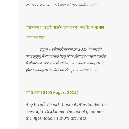
सानिध्य में व भगवान भोले बाबा की सुंदर झांकी सजाई गई।
जानकारी देते हुवे देवकीनंदन बंका ने बताया कि हर वर्ष की
भांति इस वर्ष भी सपरिवारजन सहित शिव रुद्राभिषेक का
अनुष्ठान किया गया व भगवान से सर्वजन की मंगल कामना की
पौधारोपण व प्रकृति संवर्धन जन जागरण एक पेड़ मां के नाम
गई। इस मौके पर परिवार के रमाकांत, चुन्नीलाल, श्रीकिशन,
कार्यक्रम आज
चंद्रकांत, रविकांत, उज्वल, गजानंद, गणेश, सफल, शिवम्,
भाविक, लाडो, मीना, रेनू, निर्मला, दीक्षा, मनीषा आदि सभी
झुंझुनू। हरियालो राजस्थान 2025 के अंतर्गत
परिवार जन उपस्थित रहे। Contents May Subject to
आज झुंझुनूं में राजस्थानी शिशु मंदिर विद्यालय के पास ग्राउंड
copyright Disclaimer: We cannot guarantee
में पौधारोपण तथा प्रकृति संवर्धन जन जागरण कार्यक्रम
the information is 100% accurate
होगा। कार्यक्रम के संयोजक रवि गुप्ता ने बताया कि इस
कार्यक्रम में पांच सौ पौधो का पौधारोपण तथा ग्यारह सौ
पौधो का वितरण किया जावेगा। इस कार्यक्रम के दौरान मुख्य
अतिथि के रूप में बाबा बालक नाथ विधायक अलवर, राजेंद्र
वर्ष 5 अंक 20 (05 August 2025 )
भाम्बू विधायक झुंझुनू, जिला अध्यक्ष हर्षिनी कुलहरी, वन एवं
पर्यावरण अभियान के जिला संयोजक पवन मावडिया उपस्थित
Any Error? Report Contents May Subject to
रहेंगे। Contents May Subject to copyright
copyright Disclaimer: We cannot guarantee
Disclaimer: We cannot guarantee the
the information is 100% accurate
information is 100% accurate