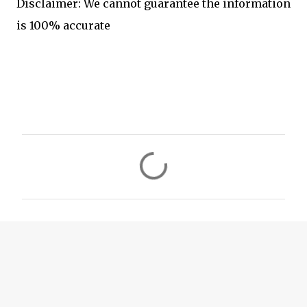
Disclaimer: We cannot guarantee the information
is 100% accurate
C
o
m
m
e
n
t
s