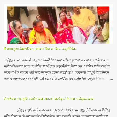
शिवमय हुआ बंका परिवार, भगवान शिव का किया रुद्राभिषेक
झुंझुनू। जानकारी के अनुसार देवकीनंदन बंका परिवार द्वारा आज सावन मास के पावन
महीने में भगवान शंकर का वैदिक मंत्रों द्वारा रुद्राभिषेक किया गया । पंडित मनीष शर्मा के
सानिध्य में व भगवान भोले बाबा की सुंदर झांकी सजाई गई। जानकारी देते हुवे देवकीनंदन
बंका ने बताया कि हर वर्ष की भांति इस वर्ष भी सपरिवारजन सहित शिव रुद्राभिषेक का
अनुष्ठान किया गया व भगवान से सर्वजन की मंगल कामना की गई। इस मौके पर परिवार के
रमाकांत, चुन्नीलाल, श्रीकिशन, चंद्रकांत, रविकांत, उज्वल, गजानंद, गणेश, सफल, शिवम्,
भाविक, लाडो, मीना, रेनू, निर्मला, दीक्षा, मनीषा आदि सभी परिवार जन उपस्थित रहे।
पौधारोपण व प्रकृति संवर्धन जन जागरण एक पेड़ मां के नाम कार्यक्रम आज
Contents May Subject to copyright Disclaimer: We cannot
guarantee the information is 100% accurate
झुंझुनू। हरियालो राजस्थान 2025 के अंतर्गत आज झुंझुनूं में राजस्थानी शिशु
मंदिर विद्यालय के पास ग्राउंड में पौधारोपण तथा प्रकृति संवर्धन जन जागरण कार्यक्रम