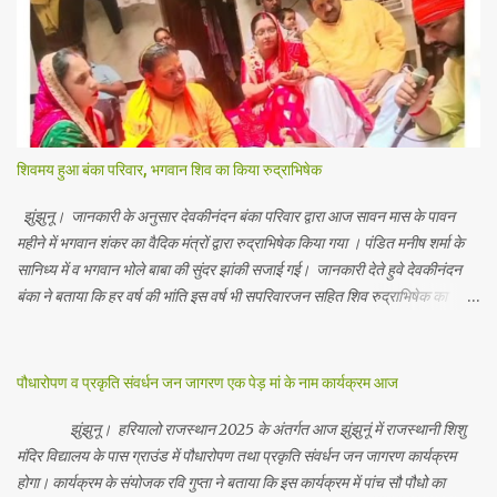
शिवमय हुआ बंका परिवार, भगवान शिव का किया रुद्राभिषेक
झुंझुनू। जानकारी के अनुसार देवकीनंदन बंका परिवार द्वारा आज सावन मास के पावन
महीने में भगवान शंकर का वैदिक मंत्रों द्वारा रुद्राभिषेक किया गया । पंडित मनीष शर्मा के
सानिध्य में व भगवान भोले बाबा की सुंदर झांकी सजाई गई। जानकारी देते हुवे देवकीनंदन
बंका ने बताया कि हर वर्ष की भांति इस वर्ष भी सपरिवारजन सहित शिव रुद्राभिषेक का
अनुष्ठान किया गया व भगवान से सर्वजन की मंगल कामना की गई। इस मौके पर परिवार के
रमाकांत, चुन्नीलाल, श्रीकिशन, चंद्रकांत, रविकांत, उज्वल, गजानंद, गणेश, सफल, शिवम्,
भाविक, लाडो, मीना, रेनू, निर्मला, दीक्षा, मनीषा आदि सभी परिवार जन उपस्थित रहे।
पौधारोपण व प्रकृति संवर्धन जन जागरण एक पेड़ मां के नाम कार्यक्रम आज
Contents May Subject to copyright Disclaimer: We cannot
guarantee the information is 100% accurate
झुंझुनू। हरियालो राजस्थान 2025 के अंतर्गत आज झुंझुनूं में राजस्थानी शिशु
मंदिर विद्यालय के पास ग्राउंड में पौधारोपण तथा प्रकृति संवर्धन जन जागरण कार्यक्रम
होगा। कार्यक्रम के संयोजक रवि गुप्ता ने बताया कि इस कार्यक्रम में पांच सौ पौधो का