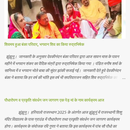
शिवमय हुआ बंका परिवार, भगवान शिव का किया रुद्राभिषेक
झुंझुनू। जानकारी के अनुसार देवकीनंदन बंका परिवार द्वारा आज सावन मास के पावन
महीने में भगवान शंकर का वैदिक मंत्रों द्वारा रुद्राभिषेक किया गया । पंडित मनीष शर्मा के
सानिध्य में व भगवान भोले बाबा की सुंदर झांकी सजाई गई। जानकारी देते हुवे देवकीनंदन
बंका ने बताया कि हर वर्ष की भांति इस वर्ष भी सपरिवारजन सहित शिव रुद्राभिषेक का
अनुष्ठान किया गया व भगवान से सर्वजन की मंगल कामना की गई। इस मौके पर परिवार के
रमाकांत, चुन्नीलाल, श्रीकिशन, चंद्रकांत, रविकांत, उज्वल, गजानंद, गणेश, सफल, शिवम्,
भाविक, लाडो, मीना, रेनू, निर्मला, दीक्षा, मनीषा आदि सभी परिवार जन उपस्थित रहे।
पौधारोपण व प्रकृति संवर्धन जन जागरण एक पेड़ मां के नाम कार्यक्रम आज
Contents May Subject to copyright Disclaimer: We cannot
guarantee the information is 100% accurate
झुंझुनू। हरियालो राजस्थान 2025 के अंतर्गत आज झुंझुनूं में राजस्थानी शिशु
मंदिर विद्यालय के पास ग्राउंड में पौधारोपण तथा प्रकृति संवर्धन जन जागरण कार्यक्रम
होगा। कार्यक्रम के संयोजक रवि गुप्ता ने बताया कि इस कार्यक्रम में पांच सौ पौधो का