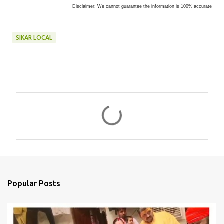
Disclaimer: We cannot guarantee the information is 100% accurate
SIKAR LOCAL
C
o
m
m
e
n
Popular Posts
t
s