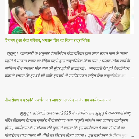
शिवमय हुआ बंका परिवार, भगवान शिव का किया रुद्राभिषेक
झुंझुनू। जानकारी के अनुसार देवकीनंदन बंका परिवार द्वारा आज सावन मास के पावन
महीने में भगवान शंकर का वैदिक मंत्रों द्वारा रुद्राभिषेक किया गया । पंडित मनीष शर्मा के
सानिध्य में व भगवान भोले बाबा की सुंदर झांकी सजाई गई। जानकारी देते हुवे देवकीनंदन
बंका ने बताया कि हर वर्ष की भांति इस वर्ष भी सपरिवारजन सहित शिव रुद्राभिषेक का
अनुष्ठान किया गया व भगवान से सर्वजन की मंगल कामना की गई। इस मौके पर परिवार के
रमाकांत, चुन्नीलाल, श्रीकिशन, चंद्रकांत, रविकांत, उज्वल, गजानंद, गणेश, सफल, शिवम्,
भाविक, लाडो, मीना, रेनू, निर्मला, दीक्षा, मनीषा आदि सभी परिवार जन उपस्थित रहे।
पौधारोपण व प्रकृति संवर्धन जन जागरण एक पेड़ मां के नाम कार्यक्रम आज
Contents May Subject to copyright Disclaimer: We cannot
guarantee the information is 100% accurate
झुंझुनू। हरियालो राजस्थान 2025 के अंतर्गत आज झुंझुनूं में राजस्थानी शिशु
मंदिर विद्यालय के पास ग्राउंड में पौधारोपण तथा प्रकृति संवर्धन जन जागरण कार्यक्रम
होगा। कार्यक्रम के संयोजक रवि गुप्ता ने बताया कि इस कार्यक्रम में पांच सौ पौधो का
पौधारोपण तथा ग्यारह सौ पौधो का वितरण किया जावेगा। इस कार्यक्रम के दौरान मुख्य