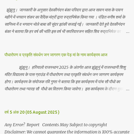
झुंझुनू। जानकारी के अनुसार देवकीनंदन बंका परिवार द्वारा आज सावन मास के पावन
महीने में भगवान शंकर का वैदिक मंत्रों द्वारा रुद्राभिषेक किया गया । पंडित मनीष शर्मा के
सानिध्य में व भगवान भोले बाबा की सुंदर झांकी सजाई गई। जानकारी देते हुवे देवकीनंदन
बंका ने बताया कि हर वर्ष की भांति इस वर्ष भी सपरिवारजन सहित शिव रुद्राभिषेक का
अनुष्ठान किया गया व भगवान से सर्वजन की मंगल कामना की गई। इस मौके पर परिवार के
रमाकांत, चुन्नीलाल, श्रीकिशन, चंद्रकांत, रविकांत, उज्वल, गजानंद, गणेश, सफल, शिवम्,
भाविक, लाडो, मीना, रेनू, निर्मला, दीक्षा, मनीषा आदि सभी परिवार जन उपस्थित रहे।
पौधारोपण व प्रकृति संवर्धन जन जागरण एक पेड़ मां के नाम कार्यक्रम आज
Contents May Subject to copyright Disclaimer: We cannot
guarantee the information is 100% accurate
झुंझुनू। हरियालो राजस्थान 2025 के अंतर्गत आज झुंझुनूं में राजस्थानी शिशु
मंदिर विद्यालय के पास ग्राउंड में पौधारोपण तथा प्रकृति संवर्धन जन जागरण कार्यक्रम
होगा। कार्यक्रम के संयोजक रवि गुप्ता ने बताया कि इस कार्यक्रम में पांच सौ पौधो का
पौधारोपण तथा ग्यारह सौ पौधो का वितरण किया जावेगा। इस कार्यक्रम के दौरान मुख्य
अतिथि के रूप में बाबा बालक नाथ विधायक अलवर, राजेंद्र भाम्बू विधायक झुंझुनू, जिला
अध्यक्ष हर्षिनी कुलहरी, वन एवं पर्यावरण अभियान के जिला संयोजक पवन मावडिया
उपस्थित रहेंगे। Contents May Subject to copyright Disclaimer: We
वर्ष 5 अंक 20 (05 August 2025 )
cannot guarantee the information is 100% accurate
Any Error? Report Contents May Subject to copyright
Disclaimer: We cannot guarantee the information is 100% accurate