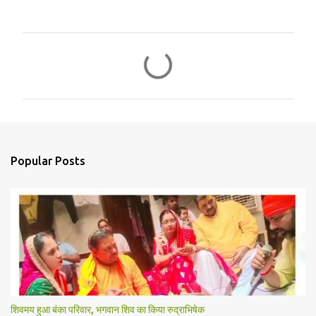
C
o
m
m
e
n
Popular Posts
t
s
शिवमय हुआ बंका परिवार, भगवान शिव का किया रुद्राभिषेक