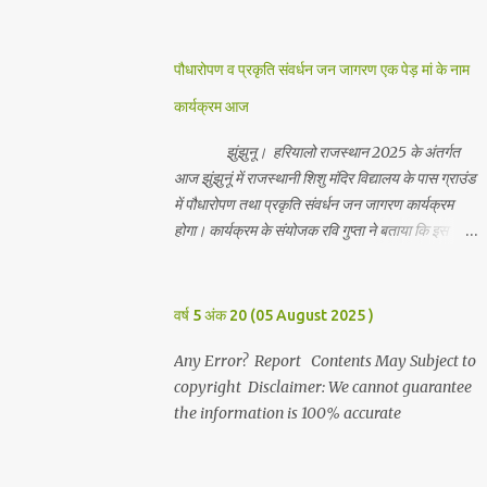
जानकारी देते हुवे देवकीनंदन बंका ने बताया कि हर वर्ष की
भांति इस वर्ष भी सपरिवारजन सहित शिव रुद्राभिषेक का
अनुष्ठान किया गया व भगवान से सर्वजन की मंगल कामना की
पौधारोपण व प्रकृति संवर्धन जन जागरण एक पेड़ मां के नाम
गई। इस मौके पर परिवार के रमाकांत, चुन्नीलाल, श्रीकिशन,
कार्यक्रम आज
चंद्रकांत, रविकांत, उज्वल, गजानंद, गणेश, सफल, शिवम्,
भाविक, लाडो, मीना, रेनू, निर्मला, दीक्षा, मनीषा आदि सभी
झुंझुनू। हरियालो राजस्थान 2025 के अंतर्गत
परिवार जन उपस्थित रहे। Contents May Subject to
आज झुंझुनूं में राजस्थानी शिशु मंदिर विद्यालय के पास ग्राउंड
copyright Disclaimer: We cannot guarantee
में पौधारोपण तथा प्रकृति संवर्धन जन जागरण कार्यक्रम
the information is 100% accurate
होगा। कार्यक्रम के संयोजक रवि गुप्ता ने बताया कि इस
कार्यक्रम में पांच सौ पौधो का पौधारोपण तथा ग्यारह सौ
पौधो का वितरण किया जावेगा। इस कार्यक्रम के दौरान मुख्य
अतिथि के रूप में बाबा बालक नाथ विधायक अलवर, राजेंद्र
वर्ष 5 अंक 20 (05 August 2025 )
भाम्बू विधायक झुंझुनू, जिला अध्यक्ष हर्षिनी कुलहरी, वन एवं
पर्यावरण अभियान के जिला संयोजक पवन मावडिया उपस्थित
Any Error? Report Contents May Subject to
रहेंगे। Contents May Subject to copyright
copyright Disclaimer: We cannot guarantee
Disclaimer: We cannot guarantee the
the information is 100% accurate
information is 100% accurate