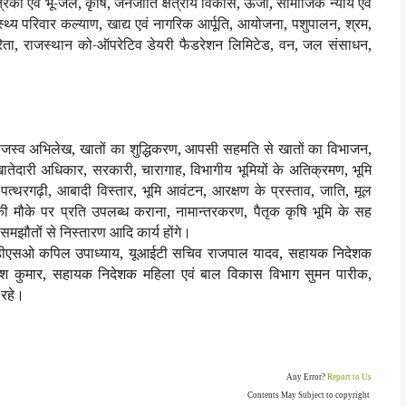
िकी एवं भू-जल, कृषि, जनजाति क्षेत्रीय विकास, ऊर्जा, सामाजिक न्याय एवं
थ्य परिवार कल्याण, खाद्य एवं नागरिक आर्पूति, आयोजना, पशुपालन, श्रम,
सहकारिता, राजस्थान को-ऑपरेटिव डेयरी फैडरेशन लिमिटेड, वन, जल संसाधन,
ें राजस्व अभिलेख, खातों का शुद्धिकरण, आपसी सहमति से खातों का विभाजन,
 खातेदारी अधिकार, सरकारी, चारागाह, विभागीय भूमियों के अतिक्रमण, भूमि
, पत्थरगढ़ी, आबादी विस्तार, भूमि आवंटन, आरक्षण के प्रस्ताव, जाति, मूल
की मौके पर प्रति उपलब्ध कराना, नामान्तरकरण, पैतृक कृषि भूमि के सह
समझौतों से निस्तारण आदि कार्य होंगे।
 डीएसओ कपिल उपाध्याय, यूआईटी सचिव राजपाल यादव, सहायक निदेशक
िनेश कुमार, सहायक निदेशक महिला एवं बाल विकास विभाग सुमन पारीक,
 रहे।
Any Error?
Report to Us
Contents May Subject to copyright