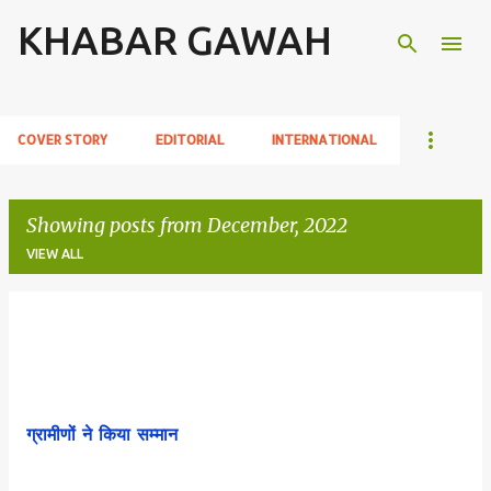
KHABAR GAWAH
Skip to main content
COVER STORY
EDITORIAL
INTERNATIONAL
Showing posts from December, 2022
VIEW ALL
P
o
s
t
ग्रामीणों ने किया सम्मान
s