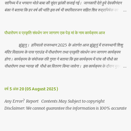
सानिध्य में व भगवान भोले बाबा की सुंदर झांकी सजाई गई। जानकारी देते हुवे देवकीनंदन
बंका ने बताया कि हर वर्ष की भांति इस वर्ष भी सपरिवारजन सहित शिव रुद्राभिषेक का
अनुष्ठान किया गया व भगवान से सर्वजन की मंगल कामना की गई। इस मौके पर परिवार के
रमाकांत, चुन्नीलाल, श्रीकिशन, चंद्रकांत, रविकांत, उज्वल, गजानंद, गणेश, सफल, शिवम्,
भाविक, लाडो, मीना, रेनू, निर्मला, दीक्षा, मनीषा आदि सभी परिवार जन उपस्थित रहे।
पौधारोपण व प्रकृति संवर्धन जन जागरण एक पेड़ मां के नाम कार्यक्रम आज
Contents May Subject to copyright Disclaimer: We cannot
guarantee the information is 100% accurate
झुंझुनू। हरियालो राजस्थान 2025 के अंतर्गत आज झुंझुनूं में राजस्थानी शिशु
मंदिर विद्यालय के पास ग्राउंड में पौधारोपण तथा प्रकृति संवर्धन जन जागरण कार्यक्रम
होगा। कार्यक्रम के संयोजक रवि गुप्ता ने बताया कि इस कार्यक्रम में पांच सौ पौधो का
पौधारोपण तथा ग्यारह सौ पौधो का वितरण किया जावेगा। इस कार्यक्रम के दौरान मुख्य
अतिथि के रूप में बाबा बालक नाथ विधायक अलवर, राजेंद्र भाम्बू विधायक झुंझुनू, जिला
अध्यक्ष हर्षिनी कुलहरी, वन एवं पर्यावरण अभियान के जिला संयोजक पवन मावडिया
उपस्थित रहेंगे। Contents May Subject to copyright Disclaimer: We
वर्ष 5 अंक 20 (05 August 2025 )
cannot guarantee the information is 100% accurate
Any Error? Report Contents May Subject to copyright
Disclaimer: We cannot guarantee the information is 100% accurate