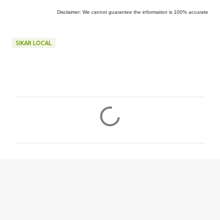
Disclaimer: We cannot guarantee the information is 100% accurate
SIKAR LOCAL
C
o
m
m
e
n
t
s