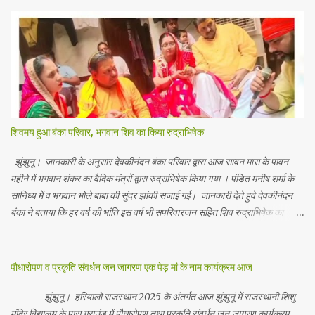
शिवमय हुआ बंका परिवार, भगवान शिव का किया रुद्राभिषेक
झुंझुनू। जानकारी के अनुसार देवकीनंदन बंका परिवार द्वारा आज सावन मास के पावन
महीने में भगवान शंकर का वैदिक मंत्रों द्वारा रुद्राभिषेक किया गया । पंडित मनीष शर्मा के
सानिध्य में व भगवान भोले बाबा की सुंदर झांकी सजाई गई। जानकारी देते हुवे देवकीनंदन
बंका ने बताया कि हर वर्ष की भांति इस वर्ष भी सपरिवारजन सहित शिव रुद्राभिषेक का
अनुष्ठान किया गया व भगवान से सर्वजन की मंगल कामना की गई। इस मौके पर परिवार के
रमाकांत, चुन्नीलाल, श्रीकिशन, चंद्रकांत, रविकांत, उज्वल, गजानंद, गणेश, सफल, शिवम्,
भाविक, लाडो, मीना, रेनू, निर्मला, दीक्षा, मनीषा आदि सभी परिवार जन उपस्थित रहे।
पौधारोपण व प्रकृति संवर्धन जन जागरण एक पेड़ मां के नाम कार्यक्रम आज
Contents May Subject to copyright Disclaimer: We cannot
guarantee the information is 100% accurate
झुंझुनू। हरियालो राजस्थान 2025 के अंतर्गत आज झुंझुनूं में राजस्थानी शिशु
मंदिर विद्यालय के पास ग्राउंड में पौधारोपण तथा प्रकृति संवर्धन जन जागरण कार्यक्रम