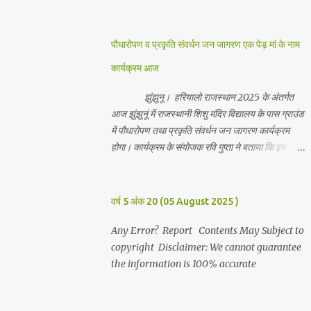
जानकारी देते हुवे देवकीनंदन बंका ने बताया कि हर वर्ष की
भांति इस वर्ष भी सपरिवारजन सहित शिव रुद्राभिषेक का
अनुष्ठान किया गया व भगवान से सर्वजन की मंगल कामना की
पौधारोपण व प्रकृति संवर्धन जन जागरण एक पेड़ मां के नाम
गई। इस मौके पर परिवार के रमाकांत, चुन्नीलाल, श्रीकिशन,
कार्यक्रम आज
चंद्रकांत, रविकांत, उज्वल, गजानंद, गणेश, सफल, शिवम्,
भाविक, लाडो, मीना, रेनू, निर्मला, दीक्षा, मनीषा आदि सभी
झुंझुनू। हरियालो राजस्थान 2025 के अंतर्गत
परिवार जन उपस्थित रहे। Contents May Subject to
आज झुंझुनूं में राजस्थानी शिशु मंदिर विद्यालय के पास ग्राउंड
copyright Disclaimer: We cannot guarantee
में पौधारोपण तथा प्रकृति संवर्धन जन जागरण कार्यक्रम
the information is 100% accurate
होगा। कार्यक्रम के संयोजक रवि गुप्ता ने बताया कि इस
कार्यक्रम में पांच सौ पौधो का पौधारोपण तथा ग्यारह सौ
पौधो का वितरण किया जावेगा। इस कार्यक्रम के दौरान मुख्य
अतिथि के रूप में बाबा बालक नाथ विधायक अलवर, राजेंद्र
वर्ष 5 अंक 20 (05 August 2025 )
भाम्बू विधायक झुंझुनू, जिला अध्यक्ष हर्षिनी कुलहरी, वन एवं
पर्यावरण अभियान के जिला संयोजक पवन मावडिया उपस्थित
Any Error? Report Contents May Subject to
रहेंगे। Contents May Subject to copyright
copyright Disclaimer: We cannot guarantee
Disclaimer: We cannot guarantee the
the information is 100% accurate
information is 100% accurate