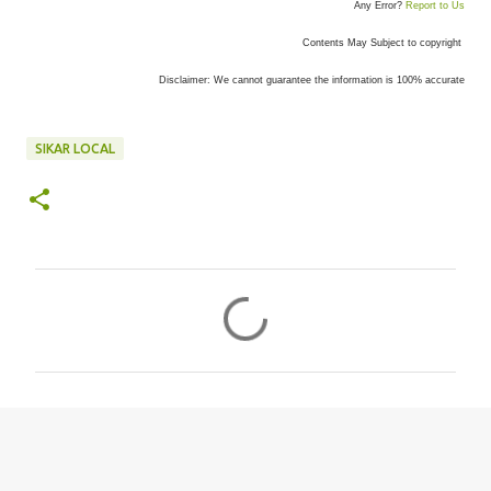
Any Error?
Report to Us
Contents May Subject to copyright
Disclaimer: We cannot guarantee the information is 100% accurate
SIKAR LOCAL
C
o
m
m
e
n
t