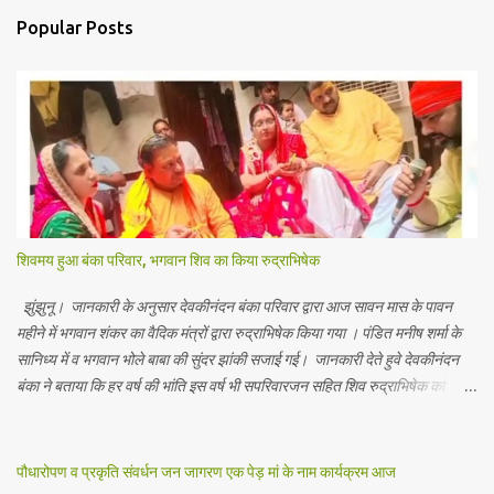
Popular Posts
शिवमय हुआ बंका परिवार, भगवान शिव का किया रुद्राभिषेक
झुंझुनू। जानकारी के अनुसार देवकीनंदन बंका परिवार द्वारा आज सावन मास के पावन
महीने में भगवान शंकर का वैदिक मंत्रों द्वारा रुद्राभिषेक किया गया । पंडित मनीष शर्मा के
सानिध्य में व भगवान भोले बाबा की सुंदर झांकी सजाई गई। जानकारी देते हुवे देवकीनंदन
बंका ने बताया कि हर वर्ष की भांति इस वर्ष भी सपरिवारजन सहित शिव रुद्राभिषेक का
अनुष्ठान किया गया व भगवान से सर्वजन की मंगल कामना की गई। इस मौके पर परिवार के
रमाकांत, चुन्नीलाल, श्रीकिशन, चंद्रकांत, रविकांत, उज्वल, गजानंद, गणेश, सफल, शिवम्,
भाविक, लाडो, मीना, रेनू, निर्मला, दीक्षा, मनीषा आदि सभी परिवार जन उपस्थित रहे।
पौधारोपण व प्रकृति संवर्धन जन जागरण एक पेड़ मां के नाम कार्यक्रम आज
Contents May Subject to copyright Disclaimer: We cannot