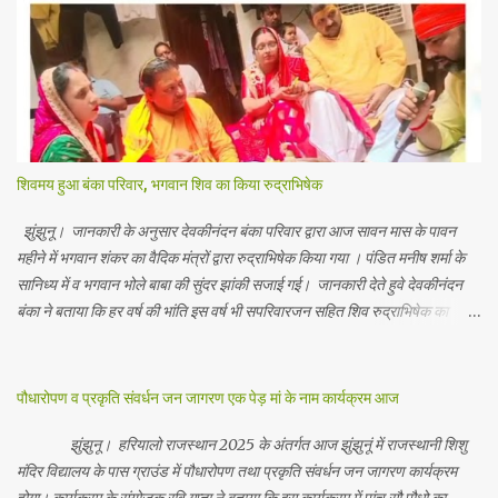
शिवमय हुआ बंका परिवार, भगवान शिव का किया रुद्राभिषेक
झुंझुनू। जानकारी के अनुसार देवकीनंदन बंका परिवार द्वारा आज सावन मास के पावन
महीने में भगवान शंकर का वैदिक मंत्रों द्वारा रुद्राभिषेक किया गया । पंडित मनीष शर्मा के
सानिध्य में व भगवान भोले बाबा की सुंदर झांकी सजाई गई। जानकारी देते हुवे देवकीनंदन
बंका ने बताया कि हर वर्ष की भांति इस वर्ष भी सपरिवारजन सहित शिव रुद्राभिषेक का
अनुष्ठान किया गया व भगवान से सर्वजन की मंगल कामना की गई। इस मौके पर परिवार के
रमाकांत, चुन्नीलाल, श्रीकिशन, चंद्रकांत, रविकांत, उज्वल, गजानंद, गणेश, सफल, शिवम्,
भाविक, लाडो, मीना, रेनू, निर्मला, दीक्षा, मनीषा आदि सभी परिवार जन उपस्थित रहे।
पौधारोपण व प्रकृति संवर्धन जन जागरण एक पेड़ मां के नाम कार्यक्रम आज
Contents May Subject to copyright Disclaimer: We cannot
guarantee the information is 100% accurate
झुंझुनू। हरियालो राजस्थान 2025 के अंतर्गत आज झुंझुनूं में राजस्थानी शिशु
मंदिर विद्यालय के पास ग्राउंड में पौधारोपण तथा प्रकृति संवर्धन जन जागरण कार्यक्रम