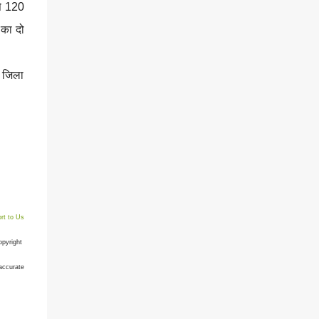
से 120
 का दो
 जिला
rt to Us
opyright
accurate