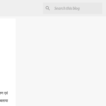
षण एवं
 बताया