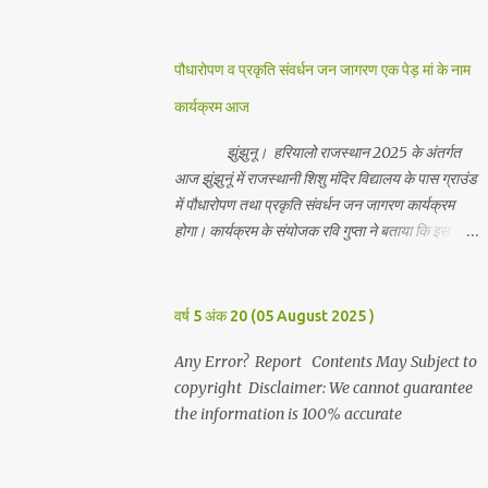
जानकारी देते हुवे देवकीनंदन बंका ने बताया कि हर वर्ष की
भांति इस वर्ष भी सपरिवारजन सहित शिव रुद्राभिषेक का
अनुष्ठान किया गया व भगवान से सर्वजन की मंगल कामना की
पौधारोपण व प्रकृति संवर्धन जन जागरण एक पेड़ मां के नाम
गई। इस मौके पर परिवार के रमाकांत, चुन्नीलाल, श्रीकिशन,
कार्यक्रम आज
चंद्रकांत, रविकांत, उज्वल, गजानंद, गणेश, सफल, शिवम्,
भाविक, लाडो, मीना, रेनू, निर्मला, दीक्षा, मनीषा आदि सभी
झुंझुनू। हरियालो राजस्थान 2025 के अंतर्गत
परिवार जन उपस्थित रहे। Contents May Subject to
आज झुंझुनूं में राजस्थानी शिशु मंदिर विद्यालय के पास ग्राउंड
copyright Disclaimer: We cannot guarantee
में पौधारोपण तथा प्रकृति संवर्धन जन जागरण कार्यक्रम
the information is 100% accurate
होगा। कार्यक्रम के संयोजक रवि गुप्ता ने बताया कि इस
कार्यक्रम में पांच सौ पौधो का पौधारोपण तथा ग्यारह सौ
पौधो का वितरण किया जावेगा। इस कार्यक्रम के दौरान मुख्य
अतिथि के रूप में बाबा बालक नाथ विधायक अलवर, राजेंद्र
वर्ष 5 अंक 20 (05 August 2025 )
भाम्बू विधायक झुंझुनू, जिला अध्यक्ष हर्षिनी कुलहरी, वन एवं
पर्यावरण अभियान के जिला संयोजक पवन मावडिया उपस्थित
Any Error? Report Contents May Subject to
रहेंगे। Contents May Subject to copyright
copyright Disclaimer: We cannot guarantee
Disclaimer: We cannot guarantee the
the information is 100% accurate
information is 100% accurate