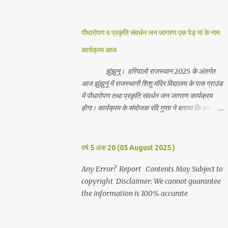
जानकारी देते हुवे देवकीनंदन बंका ने बताया कि हर वर्ष की
भांति इस वर्ष भी सपरिवारजन सहित शिव रुद्राभिषेक का
अनुष्ठान किया गया व भगवान से सर्वजन की मंगल कामना की
पौधारोपण व प्रकृति संवर्धन जन जागरण एक पेड़ मां के नाम
गई। इस मौके पर परिवार के रमाकांत, चुन्नीलाल, श्रीकिशन,
कार्यक्रम आज
चंद्रकांत, रविकांत, उज्वल, गजानंद, गणेश, सफल, शिवम्,
भाविक, लाडो, मीना, रेनू, निर्मला, दीक्षा, मनीषा आदि सभी
झुंझुनू। हरियालो राजस्थान 2025 के अंतर्गत
परिवार जन उपस्थित रहे। Contents May Subject to
आज झुंझुनूं में राजस्थानी शिशु मंदिर विद्यालय के पास ग्राउंड
copyright Disclaimer: We cannot guarantee
में पौधारोपण तथा प्रकृति संवर्धन जन जागरण कार्यक्रम
the information is 100% accurate
होगा। कार्यक्रम के संयोजक रवि गुप्ता ने बताया कि इस
कार्यक्रम में पांच सौ पौधो का पौधारोपण तथा ग्यारह सौ
पौधो का वितरण किया जावेगा। इस कार्यक्रम के दौरान मुख्य
अतिथि के रूप में बाबा बालक नाथ विधायक अलवर, राजेंद्र
वर्ष 5 अंक 20 (05 August 2025 )
भाम्बू विधायक झुंझुनू, जिला अध्यक्ष हर्षिनी कुलहरी, वन एवं
पर्यावरण अभियान के जिला संयोजक पवन मावडिया उपस्थित
Any Error? Report Contents May Subject to
रहेंगे। Contents May Subject to copyright
copyright Disclaimer: We cannot guarantee
Disclaimer: We cannot guarantee the
the information is 100% accurate
information is 100% accurate