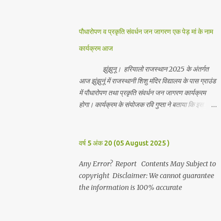
जानकारी देते हुवे देवकीनंदन बंका ने बताया कि हर वर्ष की
भांति इस वर्ष भी सपरिवारजन सहित शिव रुद्राभिषेक का
अनुष्ठान किया गया व भगवान से सर्वजन की मंगल कामना की
पौधारोपण व प्रकृति संवर्धन जन जागरण एक पेड़ मां के नाम
गई। इस मौके पर परिवार के रमाकांत, चुन्नीलाल, श्रीकिशन,
कार्यक्रम आज
चंद्रकांत, रविकांत, उज्वल, गजानंद, गणेश, सफल, शिवम्,
भाविक, लाडो, मीना, रेनू, निर्मला, दीक्षा, मनीषा आदि सभी
झुंझुनू। हरियालो राजस्थान 2025 के अंतर्गत
परिवार जन उपस्थित रहे। Contents May Subject to
आज झुंझुनूं में राजस्थानी शिशु मंदिर विद्यालय के पास ग्राउंड
copyright Disclaimer: We cannot guarantee
में पौधारोपण तथा प्रकृति संवर्धन जन जागरण कार्यक्रम
the information is 100% accurate
होगा। कार्यक्रम के संयोजक रवि गुप्ता ने बताया कि इस
कार्यक्रम में पांच सौ पौधो का पौधारोपण तथा ग्यारह सौ
पौधो का वितरण किया जावेगा। इस कार्यक्रम के दौरान मुख्य
अतिथि के रूप में बाबा बालक नाथ विधायक अलवर, राजेंद्र
वर्ष 5 अंक 20 (05 August 2025 )
भाम्बू विधायक झुंझुनू, जिला अध्यक्ष हर्षिनी कुलहरी, वन एवं
पर्यावरण अभियान के जिला संयोजक पवन मावडिया उपस्थित
Any Error? Report Contents May Subject to
रहेंगे। Contents May Subject to copyright
copyright Disclaimer: We cannot guarantee
Disclaimer: We cannot guarantee the
the information is 100% accurate
information is 100% accurate