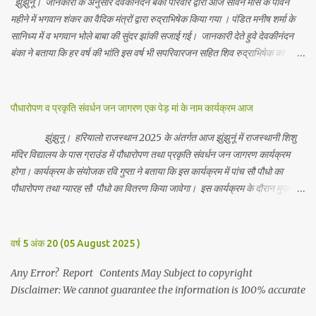
झुंझुनू। जानकारी के अनुसार देवकीनंदन बंका परिवार द्वारा आज सावन मास के पावन
महीने में भगवान शंकर का वैदिक मंत्रों द्वारा रुद्राभिषेक किया गया । पंडित मनीष शर्मा के
सानिध्य में व भगवान भोले बाबा की सुंदर झांकी सजाई गई। जानकारी देते हुवे देवकीनंदन
बंका ने बताया कि हर वर्ष की भांति इस वर्ष भी सपरिवारजन सहित शिव रुद्राभिषेक का
अनुष्ठान किया गया व भगवान से सर्वजन की मंगल कामना की गई। इस मौके पर परिवार के
रमाकांत, चुन्नीलाल, श्रीकिशन, चंद्रकांत, रविकांत, उज्वल, गजानंद, गणेश, सफल, शिवम्,
भाविक, लाडो, मीना, रेनू, निर्मला, दीक्षा, मनीषा आदि सभी परिवार जन उपस्थित रहे।
पौधारोपण व प्रकृति संवर्धन जन जागरण एक पेड़ मां के नाम कार्यक्रम आज
Contents May Subject to copyright Disclaimer: We cannot
guarantee the information is 100% accurate
झुंझुनू। हरियालो राजस्थान 2025 के अंतर्गत आज झुंझुनूं में राजस्थानी शिशु
मंदिर विद्यालय के पास ग्राउंड में पौधारोपण तथा प्रकृति संवर्धन जन जागरण कार्यक्रम
होगा। कार्यक्रम के संयोजक रवि गुप्ता ने बताया कि इस कार्यक्रम में पांच सौ पौधो का
पौधारोपण तथा ग्यारह सौ पौधो का वितरण किया जावेगा। इस कार्यक्रम के दौरान मुख्य
अतिथि के रूप में बाबा बालक नाथ विधायक अलवर, राजेंद्र भाम्बू विधायक झुंझुनू, जिला
अध्यक्ष हर्षिनी कुलहरी, वन एवं पर्यावरण अभियान के जिला संयोजक पवन मावडिया
उपस्थित रहेंगे। Contents May Subject to copyright Disclaimer: We
वर्ष 5 अंक 20 (05 August 2025 )
cannot guarantee the information is 100% accurate
Any Error? Report Contents May Subject to copyright
Disclaimer: We cannot guarantee the information is 100% accurate