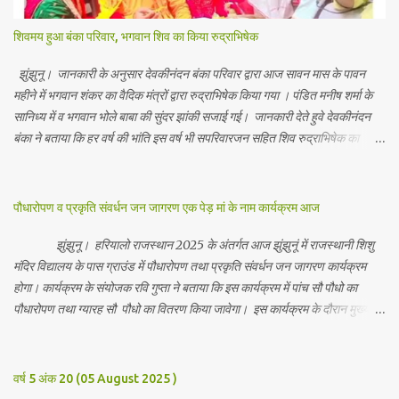
शिवमय हुआ बंका परिवार, भगवान शिव का किया रुद्राभिषेक
झुंझुनू। जानकारी के अनुसार देवकीनंदन बंका परिवार द्वारा आज सावन मास के पावन
महीने में भगवान शंकर का वैदिक मंत्रों द्वारा रुद्राभिषेक किया गया । पंडित मनीष शर्मा के
सानिध्य में व भगवान भोले बाबा की सुंदर झांकी सजाई गई। जानकारी देते हुवे देवकीनंदन
बंका ने बताया कि हर वर्ष की भांति इस वर्ष भी सपरिवारजन सहित शिव रुद्राभिषेक का
अनुष्ठान किया गया व भगवान से सर्वजन की मंगल कामना की गई। इस मौके पर परिवार के
रमाकांत, चुन्नीलाल, श्रीकिशन, चंद्रकांत, रविकांत, उज्वल, गजानंद, गणेश, सफल, शिवम्,
भाविक, लाडो, मीना, रेनू, निर्मला, दीक्षा, मनीषा आदि सभी परिवार जन उपस्थित रहे।
पौधारोपण व प्रकृति संवर्धन जन जागरण एक पेड़ मां के नाम कार्यक्रम आज
Contents May Subject to copyright Disclaimer: We cannot
guarantee the information is 100% accurate
झुंझुनू। हरियालो राजस्थान 2025 के अंतर्गत आज झुंझुनूं में राजस्थानी शिशु
मंदिर विद्यालय के पास ग्राउंड में पौधारोपण तथा प्रकृति संवर्धन जन जागरण कार्यक्रम
होगा। कार्यक्रम के संयोजक रवि गुप्ता ने बताया कि इस कार्यक्रम में पांच सौ पौधो का
पौधारोपण तथा ग्यारह सौ पौधो का वितरण किया जावेगा। इस कार्यक्रम के दौरान मुख्य
अतिथि के रूप में बाबा बालक नाथ विधायक अलवर, राजेंद्र भाम्बू विधायक झुंझुनू, जिला
अध्यक्ष हर्षिनी कुलहरी, वन एवं पर्यावरण अभियान के जिला संयोजक पवन मावडिया
उपस्थित रहेंगे। Contents May Subject to copyright Disclaimer: We
वर्ष 5 अंक 20 (05 August 2025 )
cannot guarantee the information is 100% accurate