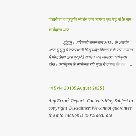
जानकारी देते हुवे देवकीनंदन बंका ने बताया कि हर वर्ष की
भांति इस वर्ष भी सपरिवारजन सहित शिव रुद्राभिषेक का
अनुष्ठान किया गया व भगवान से सर्वजन की मंगल कामना की
पौधारोपण व प्रकृति संवर्धन जन जागरण एक पेड़ मां के नाम
गई। इस मौके पर परिवार के रमाकांत, चुन्नीलाल, श्रीकिशन,
कार्यक्रम आज
चंद्रकांत, रविकांत, उज्वल, गजानंद, गणेश, सफल, शिवम्,
भाविक, लाडो, मीना, रेनू, निर्मला, दीक्षा, मनीषा आदि सभी
झुंझुनू। हरियालो राजस्थान 2025 के अंतर्गत
परिवार जन उपस्थित रहे। Contents May Subject to
आज झुंझुनूं में राजस्थानी शिशु मंदिर विद्यालय के पास ग्राउंड
copyright Disclaimer: We cannot guarantee
में पौधारोपण तथा प्रकृति संवर्धन जन जागरण कार्यक्रम
the information is 100% accurate
होगा। कार्यक्रम के संयोजक रवि गुप्ता ने बताया कि इस
कार्यक्रम में पांच सौ पौधो का पौधारोपण तथा ग्यारह सौ
पौधो का वितरण किया जावेगा। इस कार्यक्रम के दौरान मुख्य
अतिथि के रूप में बाबा बालक नाथ विधायक अलवर, राजेंद्र
वर्ष 5 अंक 20 (05 August 2025 )
भाम्बू विधायक झुंझुनू, जिला अध्यक्ष हर्षिनी कुलहरी, वन एवं
पर्यावरण अभियान के जिला संयोजक पवन मावडिया उपस्थित
Any Error? Report Contents May Subject to
रहेंगे। Contents May Subject to copyright
copyright Disclaimer: We cannot guarantee
Disclaimer: We cannot guarantee the
the information is 100% accurate
information is 100% accurate