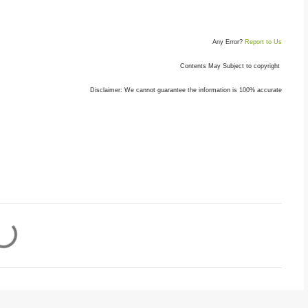
Any Error?
Report to Us
Contents May Subject to copyright
Disclaimer: We cannot guarantee the information is 100% accurate