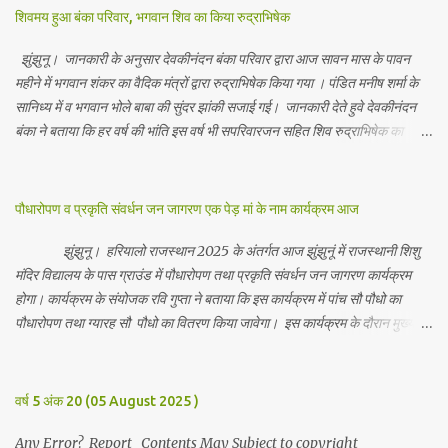
शिवमय हुआ बंका परिवार, भगवान शिव का किया रुद्राभिषेक
झुंझुनू। जानकारी के अनुसार देवकीनंदन बंका परिवार द्वारा आज सावन मास के पावन
महीने में भगवान शंकर का वैदिक मंत्रों द्वारा रुद्राभिषेक किया गया । पंडित मनीष शर्मा के
सानिध्य में व भगवान भोले बाबा की सुंदर झांकी सजाई गई। जानकारी देते हुवे देवकीनंदन
बंका ने बताया कि हर वर्ष की भांति इस वर्ष भी सपरिवारजन सहित शिव रुद्राभिषेक का
अनुष्ठान किया गया व भगवान से सर्वजन की मंगल कामना की गई। इस मौके पर परिवार के
रमाकांत, चुन्नीलाल, श्रीकिशन, चंद्रकांत, रविकांत, उज्वल, गजानंद, गणेश, सफल, शिवम्,
भाविक, लाडो, मीना, रेनू, निर्मला, दीक्षा, मनीषा आदि सभी परिवार जन उपस्थित रहे।
पौधारोपण व प्रकृति संवर्धन जन जागरण एक पेड़ मां के नाम कार्यक्रम आज
Contents May Subject to copyright Disclaimer: We cannot
guarantee the information is 100% accurate
झुंझुनू। हरियालो राजस्थान 2025 के अंतर्गत आज झुंझुनूं में राजस्थानी शिशु
मंदिर विद्यालय के पास ग्राउंड में पौधारोपण तथा प्रकृति संवर्धन जन जागरण कार्यक्रम
होगा। कार्यक्रम के संयोजक रवि गुप्ता ने बताया कि इस कार्यक्रम में पांच सौ पौधो का
पौधारोपण तथा ग्यारह सौ पौधो का वितरण किया जावेगा। इस कार्यक्रम के दौरान मुख्य
अतिथि के रूप में बाबा बालक नाथ विधायक अलवर, राजेंद्र भाम्बू विधायक झुंझुनू, जिला
अध्यक्ष हर्षिनी कुलहरी, वन एवं पर्यावरण अभियान के जिला संयोजक पवन मावडिया
उपस्थित रहेंगे। Contents May Subject to copyright Disclaimer: We
वर्ष 5 अंक 20 (05 August 2025 )
cannot guarantee the information is 100% accurate
Any Error? Report Contents May Subject to copyright