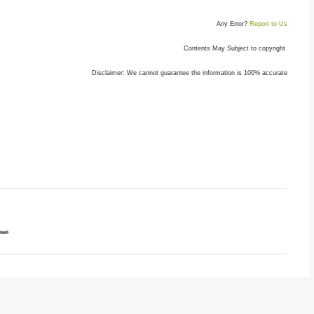
Any Error?
Report to Us
Contents May Subject to copyright
Disclaimer: We cannot guarantee the information is 100% accurate