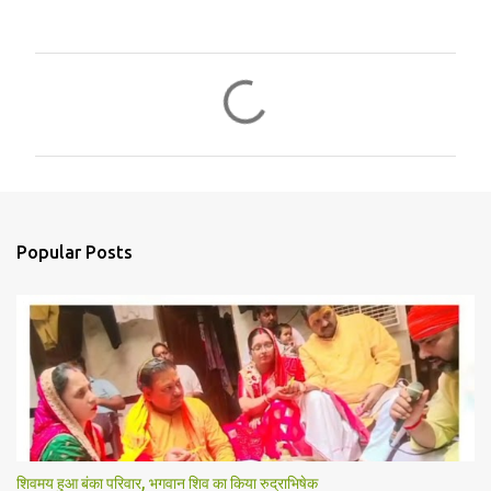
C
o
m
m
e
n
Popular Posts
t
s
शिवमय हुआ बंका परिवार, भगवान शिव का किया रुद्राभिषेक