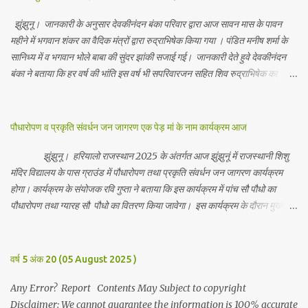
झुंझुनू। जानकारी के अनुसार देवकीनंदन बंका परिवार द्वारा आज सावन मास के पावन
महीने में भगवान शंकर का वैदिक मंत्रों द्वारा रुद्राभिषेक किया गया । पंडित मनीष शर्मा के
सानिध्य में व भगवान भोले बाबा की सुंदर झांकी सजाई गई। जानकारी देते हुवे देवकीनंदन
बंका ने बताया कि हर वर्ष की भांति इस वर्ष भी सपरिवारजन सहित शिव रुद्राभिषेक का
अनुष्ठान किया गया व भगवान से सर्वजन की मंगल कामना की गई। इस मौके पर परिवार के
रमाकांत, चुन्नीलाल, श्रीकिशन, चंद्रकांत, रविकांत, उज्वल, गजानंद, गणेश, सफल, शिवम्,
भाविक, लाडो, मीना, रेनू, निर्मला, दीक्षा, मनीषा आदि सभी परिवार जन उपस्थित रहे।
पौधारोपण व प्रकृति संवर्धन जन जागरण एक पेड़ मां के नाम कार्यक्रम आज
Contents May Subject to copyright Disclaimer: We cannot
guarantee the information is 100% accurate
झुंझुनू। हरियालो राजस्थान 2025 के अंतर्गत आज झुंझुनूं में राजस्थानी शिशु
मंदिर विद्यालय के पास ग्राउंड में पौधारोपण तथा प्रकृति संवर्धन जन जागरण कार्यक्रम
होगा। कार्यक्रम के संयोजक रवि गुप्ता ने बताया कि इस कार्यक्रम में पांच सौ पौधो का
पौधारोपण तथा ग्यारह सौ पौधो का वितरण किया जावेगा। इस कार्यक्रम के दौरान मुख्य
अतिथि के रूप में बाबा बालक नाथ विधायक अलवर, राजेंद्र भाम्बू विधायक झुंझुनू, जिला
अध्यक्ष हर्षिनी कुलहरी, वन एवं पर्यावरण अभियान के जिला संयोजक पवन मावडिया
उपस्थित रहेंगे। Contents May Subject to copyright Disclaimer: We
वर्ष 5 अंक 20 (05 August 2025 )
cannot guarantee the information is 100% accurate
Any Error? Report Contents May Subject to copyright
Disclaimer: We cannot guarantee the information is 100% accurate