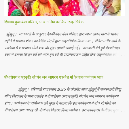
शिवमय हुआ बंका परिवार, भगवान शिव का किया रुद्राभिषेक
झुंझुनू। जानकारी के अनुसार देवकीनंदन बंका परिवार द्वारा आज सावन मास के पावन
महीने में भगवान शंकर का वैदिक मंत्रों द्वारा रुद्राभिषेक किया गया । पंडित मनीष शर्मा के
सानिध्य में व भगवान भोले बाबा की सुंदर झांकी सजाई गई। जानकारी देते हुवे देवकीनंदन
बंका ने बताया कि हर वर्ष की भांति इस वर्ष भी सपरिवारजन सहित शिव रुद्राभिषेक का
अनुष्ठान किया गया व भगवान से सर्वजन की मंगल कामना की गई। इस मौके पर परिवार के
रमाकांत, चुन्नीलाल, श्रीकिशन, चंद्रकांत, रविकांत, उज्वल, गजानंद, गणेश, सफल, शिवम्,
भाविक, लाडो, मीना, रेनू, निर्मला, दीक्षा, मनीषा आदि सभी परिवार जन उपस्थित रहे।
पौधारोपण व प्रकृति संवर्धन जन जागरण एक पेड़ मां के नाम कार्यक्रम आज
Contents May Subject to copyright Disclaimer: We cannot
guarantee the information is 100% accurate
झुंझुनू। हरियालो राजस्थान 2025 के अंतर्गत आज झुंझुनूं में राजस्थानी शिशु
मंदिर विद्यालय के पास ग्राउंड में पौधारोपण तथा प्रकृति संवर्धन जन जागरण कार्यक्रम
होगा। कार्यक्रम के संयोजक रवि गुप्ता ने बताया कि इस कार्यक्रम में पांच सौ पौधो का
पौधारोपण तथा ग्यारह सौ पौधो का वितरण किया जावेगा। इस कार्यक्रम के दौरान मुख्य
अतिथि के रूप में बाबा बालक नाथ विधायक अलवर, राजेंद्र भाम्बू विधायक झुंझुनू, जिला
अध्यक्ष हर्षिनी कुलहरी, वन एवं पर्यावरण अभियान के जिला संयोजक पवन मावडिया