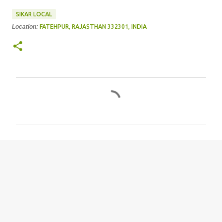
SIKAR LOCAL
Location:
FATEHPUR, RAJASTHAN 332301, INDIA
C
o
m
m
e
n
t
s