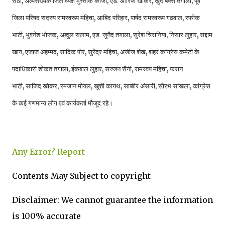
,
,
,
,
सेठी
अल्पसंख्यक जिलाध्यक्ष मुस्ताक काजी
एड. आरिफ खोकर
खुदाबक्स तगाला
पूर्व
,
,
,
जिला परिषद सदस्य रामस्वरूप महिचा
आबिद परिहार
पार्षद रामस्वरूप गढवाल
रफीक
,
,
,
,
,
,
भाटी
भुवनेश भोजक
अब्दुल सलाम
एड. जुनैद तगाला
सुरेश चिरानिया
निसार लुहार
सद्दाम
,
,
,
,
,
खान
एजाज अहम्मद
सादिक पीर
सुरेंद्र महिचा
अजीज शेख
शहर कांग्रेस कमेटी के
,
,
,
,
पदाधिकारी शोकत तगाला
ईकबाल लुहार
सज्जन सैनी
रामस्वप महिचा
फरान
,
,
,
,
,
,
भाटी
साजिद खोकर
रमजान मोयल
खुशी कायथ
साब्बीर अंसारी
सौरभ सांखला
कांग्रेस
के कई गणमान्य लोग एवं कार्यकर्ता मौजूद रहे।
Any Error?
Report
Contents May Subject to copyright
Disclaimer: We cannot guarantee the information
is 100% accurate