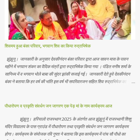
शिवमय हुआ बंका परिवार, भगवान शिव का किया रुद्राभिषेक
झुंझुनू। जानकारी के अनुसार देवकीनंदन बंका परिवार द्वारा आज सावन मास के पावन
महीने में भगवान शंकर का वैदिक मंत्रों द्वारा रुद्राभिषेक किया गया । पंडित मनीष शर्मा के
सानिध्य में व भगवान भोले बाबा की सुंदर झांकी सजाई गई। जानकारी देते हुवे देवकीनंदन
बंका ने बताया कि हर वर्ष की भांति इस वर्ष भी सपरिवारजन सहित शिव रुद्राभिषेक का
अनुष्ठान किया गया व भगवान से सर्वजन की मंगल कामना की गई। इस मौके पर परिवार के
रमाकांत, चुन्नीलाल, श्रीकिशन, चंद्रकांत, रविकांत, उज्वल, गजानंद, गणेश, सफल, शिवम्,
भाविक, लाडो, मीना, रेनू, निर्मला, दीक्षा, मनीषा आदि सभी परिवार जन उपस्थित रहे।
पौधारोपण व प्रकृति संवर्धन जन जागरण एक पेड़ मां के नाम कार्यक्रम आज
Contents May Subject to copyright Disclaimer: We cannot
guarantee the information is 100% accurate
झुंझुनू। हरियालो राजस्थान 2025 के अंतर्गत आज झुंझुनूं में राजस्थानी शिशु
मंदिर विद्यालय के पास ग्राउंड में पौधारोपण तथा प्रकृति संवर्धन जन जागरण कार्यक्रम
होगा। कार्यक्रम के संयोजक रवि गुप्ता ने बताया कि इस कार्यक्रम में पांच सौ पौधो का