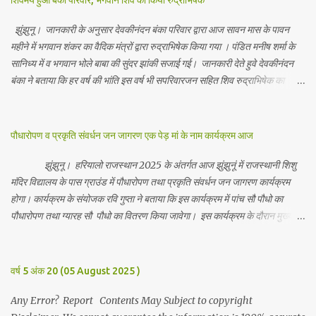
शिवमय हुआ बंका परिवार, भगवान शिव का किया रुद्राभिषेक
झुंझुनू। जानकारी के अनुसार देवकीनंदन बंका परिवार द्वारा आज सावन मास के पावन
महीने में भगवान शंकर का वैदिक मंत्रों द्वारा रुद्राभिषेक किया गया । पंडित मनीष शर्मा के
सानिध्य में व भगवान भोले बाबा की सुंदर झांकी सजाई गई। जानकारी देते हुवे देवकीनंदन
बंका ने बताया कि हर वर्ष की भांति इस वर्ष भी सपरिवारजन सहित शिव रुद्राभिषेक का
अनुष्ठान किया गया व भगवान से सर्वजन की मंगल कामना की गई। इस मौके पर परिवार के
रमाकांत, चुन्नीलाल, श्रीकिशन, चंद्रकांत, रविकांत, उज्वल, गजानंद, गणेश, सफल, शिवम्,
भाविक, लाडो, मीना, रेनू, निर्मला, दीक्षा, मनीषा आदि सभी परिवार जन उपस्थित रहे।
पौधारोपण व प्रकृति संवर्धन जन जागरण एक पेड़ मां के नाम कार्यक्रम आज
Contents May Subject to copyright Disclaimer: We cannot
guarantee the information is 100% accurate
झुंझुनू। हरियालो राजस्थान 2025 के अंतर्गत आज झुंझुनूं में राजस्थानी शिशु
मंदिर विद्यालय के पास ग्राउंड में पौधारोपण तथा प्रकृति संवर्धन जन जागरण कार्यक्रम
होगा। कार्यक्रम के संयोजक रवि गुप्ता ने बताया कि इस कार्यक्रम में पांच सौ पौधो का
पौधारोपण तथा ग्यारह सौ पौधो का वितरण किया जावेगा। इस कार्यक्रम के दौरान मुख्य
अतिथि के रूप में बाबा बालक नाथ विधायक अलवर, राजेंद्र भाम्बू विधायक झुंझुनू, जिला
अध्यक्ष हर्षिनी कुलहरी, वन एवं पर्यावरण अभियान के जिला संयोजक पवन मावडिया
उपस्थित रहेंगे। Contents May Subject to copyright Disclaimer: We
वर्ष 5 अंक 20 (05 August 2025 )
cannot guarantee the information is 100% accurate
Any Error? Report Contents May Subject to copyright