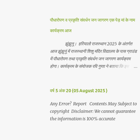
जानकारी देते हुवे देवकीनंदन बंका ने बताया कि हर वर्ष की
भांति इस वर्ष भी सपरिवारजन सहित शिव रुद्राभिषेक का
अनुष्ठान किया गया व भगवान से सर्वजन की मंगल कामना की
पौधारोपण व प्रकृति संवर्धन जन जागरण एक पेड़ मां के नाम
गई। इस मौके पर परिवार के रमाकांत, चुन्नीलाल, श्रीकिशन,
कार्यक्रम आज
चंद्रकांत, रविकांत, उज्वल, गजानंद, गणेश, सफल, शिवम्,
भाविक, लाडो, मीना, रेनू, निर्मला, दीक्षा, मनीषा आदि सभी
झुंझुनू। हरियालो राजस्थान 2025 के अंतर्गत
परिवार जन उपस्थित रहे। Contents May Subject to
आज झुंझुनूं में राजस्थानी शिशु मंदिर विद्यालय के पास ग्राउंड
copyright Disclaimer: We cannot guarantee
में पौधारोपण तथा प्रकृति संवर्धन जन जागरण कार्यक्रम
the information is 100% accurate
होगा। कार्यक्रम के संयोजक रवि गुप्ता ने बताया कि इस
कार्यक्रम में पांच सौ पौधो का पौधारोपण तथा ग्यारह सौ
पौधो का वितरण किया जावेगा। इस कार्यक्रम के दौरान मुख्य
अतिथि के रूप में बाबा बालक नाथ विधायक अलवर, राजेंद्र
वर्ष 5 अंक 20 (05 August 2025 )
भाम्बू विधायक झुंझुनू, जिला अध्यक्ष हर्षिनी कुलहरी, वन एवं
पर्यावरण अभियान के जिला संयोजक पवन मावडिया उपस्थित
Any Error? Report Contents May Subject to
रहेंगे। Contents May Subject to copyright
copyright Disclaimer: We cannot guarantee
Disclaimer: We cannot guarantee the
the information is 100% accurate
information is 100% accurate