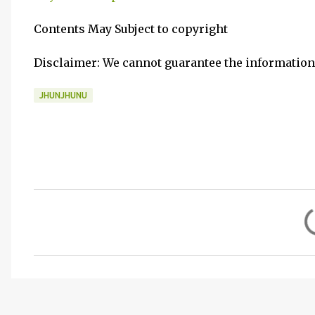
Contents May Subject to copyright
Disclaimer: We cannot guarantee the information
JHUNJHUNU
C
o
m
m
e
n