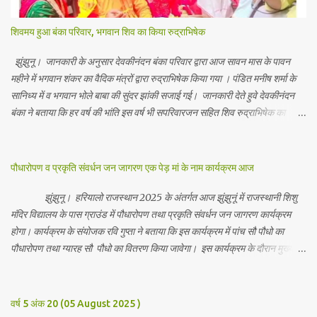
शिवमय हुआ बंका परिवार, भगवान शिव का किया रुद्राभिषेक
झुंझुनू। जानकारी के अनुसार देवकीनंदन बंका परिवार द्वारा आज सावन मास के पावन
महीने में भगवान शंकर का वैदिक मंत्रों द्वारा रुद्राभिषेक किया गया । पंडित मनीष शर्मा के
सानिध्य में व भगवान भोले बाबा की सुंदर झांकी सजाई गई। जानकारी देते हुवे देवकीनंदन
बंका ने बताया कि हर वर्ष की भांति इस वर्ष भी सपरिवारजन सहित शिव रुद्राभिषेक का
अनुष्ठान किया गया व भगवान से सर्वजन की मंगल कामना की गई। इस मौके पर परिवार के
रमाकांत, चुन्नीलाल, श्रीकिशन, चंद्रकांत, रविकांत, उज्वल, गजानंद, गणेश, सफल, शिवम्,
भाविक, लाडो, मीना, रेनू, निर्मला, दीक्षा, मनीषा आदि सभी परिवार जन उपस्थित रहे।
पौधारोपण व प्रकृति संवर्धन जन जागरण एक पेड़ मां के नाम कार्यक्रम आज
Contents May Subject to copyright Disclaimer: We cannot
guarantee the information is 100% accurate
झुंझुनू। हरियालो राजस्थान 2025 के अंतर्गत आज झुंझुनूं में राजस्थानी शिशु
मंदिर विद्यालय के पास ग्राउंड में पौधारोपण तथा प्रकृति संवर्धन जन जागरण कार्यक्रम
होगा। कार्यक्रम के संयोजक रवि गुप्ता ने बताया कि इस कार्यक्रम में पांच सौ पौधो का
पौधारोपण तथा ग्यारह सौ पौधो का वितरण किया जावेगा। इस कार्यक्रम के दौरान मुख्य
अतिथि के रूप में बाबा बालक नाथ विधायक अलवर, राजेंद्र भाम्बू विधायक झुंझुनू, जिला
अध्यक्ष हर्षिनी कुलहरी, वन एवं पर्यावरण अभियान के जिला संयोजक पवन मावडिया
उपस्थित रहेंगे। Contents May Subject to copyright Disclaimer: We
वर्ष 5 अंक 20 (05 August 2025 )
cannot guarantee the information is 100% accurate