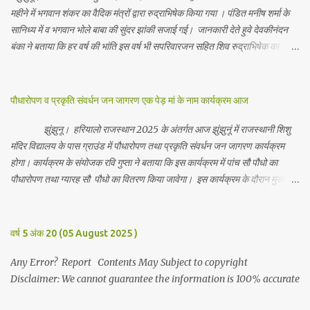
महीने में भगवान शंकर का वैदिक मंत्रों द्वारा रुद्राभिषेक किया गया । पंडित मनीष शर्मा के
सानिध्य में व भगवान भोले बाबा की सुंदर झांकी सजाई गई। जानकारी देते हुवे देवकीनंदन
बंका ने बताया कि हर वर्ष की भांति इस वर्ष भी सपरिवारजन सहित शिव रुद्राभिषेक का
अनुष्ठान किया गया व भगवान से सर्वजन की मंगल कामना की गई। इस मौके पर परिवार के
रमाकांत, चुन्नीलाल, श्रीकिशन, चंद्रकांत, रविकांत, उज्वल, गजानंद, गणेश, सफल, शिवम्,
भाविक, लाडो, मीना, रेनू, निर्मला, दीक्षा, मनीषा आदि सभी परिवार जन उपस्थित रहे।
पौधारोपण व प्रकृति संवर्धन जन जागरण एक पेड़ मां के नाम कार्यक्रम आज
Contents May Subject to copyright Disclaimer: We cannot
guarantee the information is 100% accurate
झुंझुनू। हरियालो राजस्थान 2025 के अंतर्गत आज झुंझुनूं में राजस्थानी शिशु
मंदिर विद्यालय के पास ग्राउंड में पौधारोपण तथा प्रकृति संवर्धन जन जागरण कार्यक्रम
होगा। कार्यक्रम के संयोजक रवि गुप्ता ने बताया कि इस कार्यक्रम में पांच सौ पौधो का
पौधारोपण तथा ग्यारह सौ पौधो का वितरण किया जावेगा। इस कार्यक्रम के दौरान मुख्य
अतिथि के रूप में बाबा बालक नाथ विधायक अलवर, राजेंद्र भाम्बू विधायक झुंझुनू, जिला
अध्यक्ष हर्षिनी कुलहरी, वन एवं पर्यावरण अभियान के जिला संयोजक पवन मावडिया
उपस्थित रहेंगे। Contents May Subject to copyright Disclaimer: We
वर्ष 5 अंक 20 (05 August 2025 )
cannot guarantee the information is 100% accurate
Any Error? Report Contents May Subject to copyright
Disclaimer: We cannot guarantee the information is 100% accurate