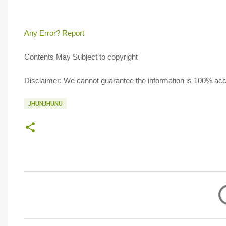
Any Error?
Report
Contents May Subject to copyright
Disclaimer: We cannot guarantee the information is 100% ac
JHUNJHUNU
C
o
m