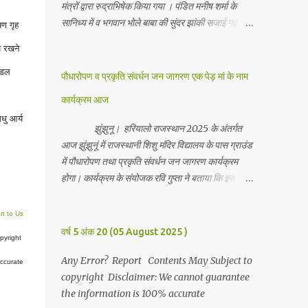
मंत्रों द्वारा रुद्राभिषेक किया गया । पंडित मनीष शर्मा के
सानिध्य में व भगवान भोले बाबा की सुंदर झांकी सजाई गई।
षण गृह
जानकारी देते हुवे देवकीनंदन बंका ने बताया कि हर वर्ष की
े रखने
भांति इस वर्ष भी सपरिवारजन सहित शिव रुद्राभिषेक का
अनुष्ठान किया गया व भगवान से सर्वजन की मंगल कामना की
ेडल
पौधारोपण व प्रकृति संवर्धन जन जागरण एक पेड़ मां के नाम
गई। इस मौके पर परिवार के रमाकांत, चुन्नीलाल, श्रीकिशन,
कार्यक्रम आज
चंद्रकांत, रविकांत, उज्वल, गजानंद, गणेश, सफल, शिवम्,
धु आर्य
भाविक, लाडो, मीना, रेनू, निर्मला, दीक्षा, मनीषा आदि सभी
झुंझुनू। हरियालो राजस्थान 2025 के अंतर्गत
परिवार जन उपस्थित रहे। Contents May Subject to
आज झुंझुनूं में राजस्थानी शिशु मंदिर विद्यालय के पास ग्राउंड
copyright Disclaimer: We cannot guarantee
में पौधारोपण तथा प्रकृति संवर्धन जन जागरण कार्यक्रम
the information is 100% accurate
होगा। कार्यक्रम के संयोजक रवि गुप्ता ने बताया कि इस
कार्यक्रम में पांच सौ पौधो का पौधारोपण तथा ग्यारह सौ
पौधो का वितरण किया जावेगा। इस कार्यक्रम के दौरान मुख्य
t to Us
अतिथि के रूप में बाबा बालक नाथ विधायक अलवर, राजेंद्र
वर्ष 5 अंक 20 (05 August 2025 )
pyright
भाम्बू विधायक झुंझुनू, जिला अध्यक्ष हर्षिनी कुलहरी, वन एवं
पर्यावरण अभियान के जिला संयोजक पवन मावडिया उपस्थित
Any Error? Report Contents May Subject to
ccurate
रहेंगे। Contents May Subject to copyright
copyright Disclaimer: We cannot guarantee
Disclaimer: We cannot guarantee the
the information is 100% accurate